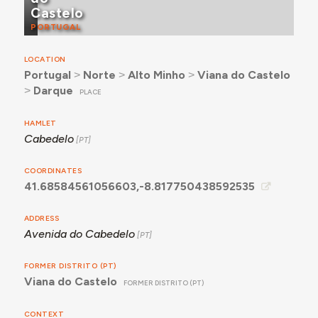
Castelo
PORTUGAL
LOCATION
Portugal
˃
Norte
˃
Alto Minho
˃
Viana do Castelo
˃
Darque
PLACE
HAMLET
Cabedelo
COORDINATES
41.68584561056603,-8.817750438592535
ADDRESS
Avenida do Cabedelo
FORMER DISTRITO (PT)
Viana do Castelo
FORMER DISTRITO (PT)
CONTEXT