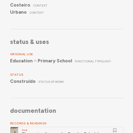
Costeiro
CONTEXT
Urbano
CONTEXT
status & uses
ORIGINAL USE
Education
˃
Primary School
FUNCTIONAL TYPOLOGY
STATUS
Construído
STATUS OF WORK
documentation
RECORDS & READINGS
FILE