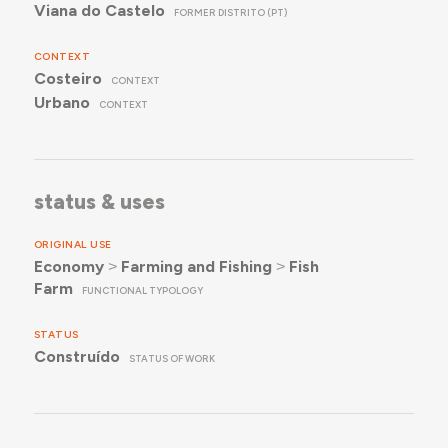
Viana do Castelo
FORMER DISTRITO (PT)
CONTEXT
Costeiro
CONTEXT
Urbano
CONTEXT
status & uses
ORIGINAL USE
Economy
˃
Farming and Fishing
˃
Fish
Farm
FUNCTIONAL TYPOLOGY
STATUS
Construído
STATUS OF WORK