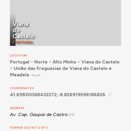
Viana
do
Castelo
PORTUGAL
LOCATION
Portugal
˃
Norte
˃
Alto Minho
˃
Viana do Castelo
˃
União das Freguesias de Viana do Castelo e
Meadela
PLACE
COORDINATES
41.69830068432272,-8.826919596186826
ADDRESS
Av. Cap. Gaspar de Castro
FORMER DISTRITO (PT)