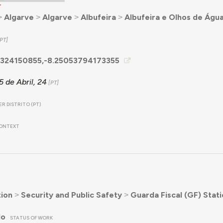
T
˃
Algarve
˃
Algarve
˃
Albufeira
˃
Albufeira e Olhos de Águ
324150855,-8.25053794173355
 de Abril, 24
R DISTRITO (PT)
ONTEXT
ion
˃
Security and Public Safety
˃
Guarda Fiscal (GF) Stat
do
STATUS OF WORK