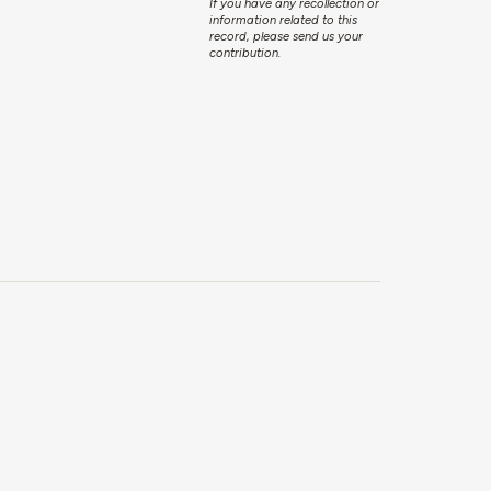
If you have any recollection or
information related to this
record, please send us your
contribution.