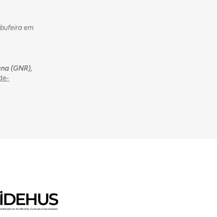
lbufeira em
ana (GNR),
de-