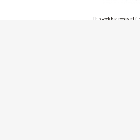
This work has received fu
Innovation Programme (Gran
Ciência e a Tecnologia, I.P.,
Communities
Activities
Buildings & ensembles
Documentation
Agents
Articles & News