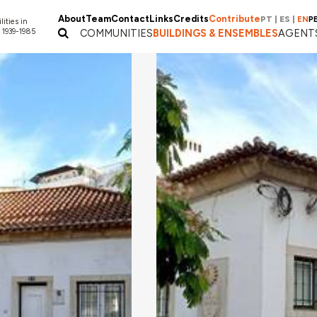
About
Team
Contact
Links
Credits
Contribute
PT
|
ES
|
EN
P
lities in
 1939-1985
COMMUNITIES
BUILDINGS & ENSEMBLES
AGENT