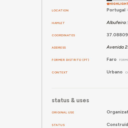
HIGHLIGH
Portugal
LOCATION
Albufeira
HAMLET
37.08809
COORDINATES
Avenida 25
ADDRESS
Faro
FORMER DISTRITO (PT)
FORME
Urbano
CONTEXT
C
status & uses
Organizat
ORIGINAL USE
Construí
STATUS