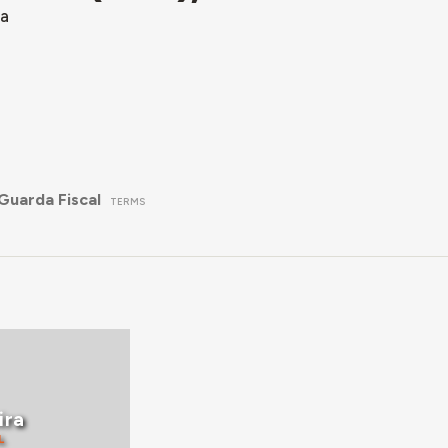
ra
Guarda Fiscal
TERMS
ira
L