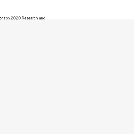
 Horizon 2020 Research and
ugh FCT – Fundação para a
unity Facilities in Portugal
Av. Forças Armadas 1649-026 Lisboa
contacto@arquitecturaaqui.eu
+351 217 650 499