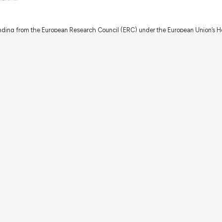
nding from the European Research Council (ERC) under the European Union’s
t Agreement No. 949686 - ReARQ.IB) and from Portuguese national funds thro
 in the cadre of the research project
ArchNeed – The Architecture of Need: Comm
1945-1985
(PTDC/ART-DAQ/6510/2020).
About
Links
Team
Credits
Contact
Contribute
Echoes