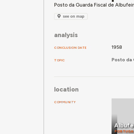
Posto da Guarda Fiscal de Albufei
see on map
analysis
1958
CONCLUSION DATE
Posto da 
TOPIC
location
COMMUNITY
Albufe
PORTUGA