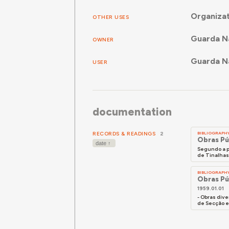
Organizat
OTHER USES
Guarda Na
OWNER
Guarda Na
USER
documentation
RECORDS & READINGS
2
BIBLIOGRAPH
Obras Pú
Segundo a p
de Tinalhas,
BIBLIOGRAPH
Obras Pú
1959.01.01
- Obras div
de Secção e 