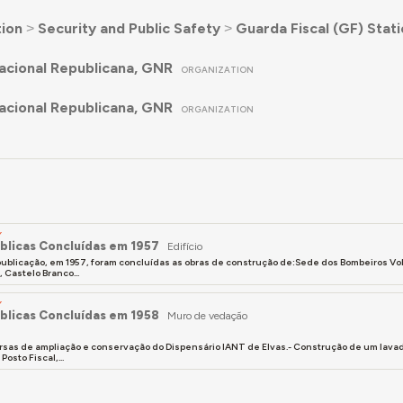
ion
˃
Security and Public Safety
˃
Guarda Fiscal (GF) Stat
cional Republicana, GNR
ORGANIZATION
cional Republicana, GNR
ORGANIZATION
Y
blicas Concluídas em 1957
Edifício
ublicação, em 1957, foram concluídas as obras de construção de:Sede dos Bombeiros Volun
 Castelo Branco...
Y
blicas Concluídas em 1958
Muro de vedação
ersas de ampliação e conservação do Dispensário IANT de Elvas.- Construção de um lav
Posto Fiscal,...