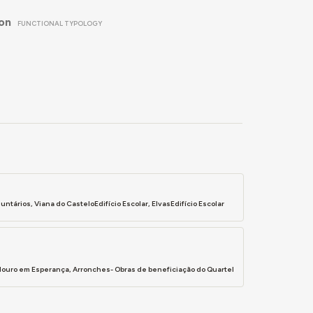
ion
FUNCTIONAL TYPOLOGY
tários, Viana do CasteloEdifício Escolar, ElvasEdifício Escolar
adouro em Esperança, Arronches- Obras de beneficiação do Quartel