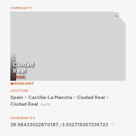
COMMUNITY
Ciudad
Real
SPAIN
HIGHLIGHT
LOCATION
Spain
˃
Castilla-La Mancha
˃
Ciudad Real
˃
Ciudad Real
PLACE
COORDINATES
38.98433022870187,-3.932715057235723