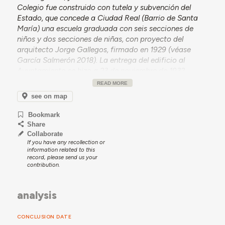
Colegio fue construido con tutela y subvención del
Estado, que concede a Ciudad Real (Barrio de Santa
María) una escuela graduada con seis secciones de
niños y dos secciones de niñas, con proyecto del
arquitecto Jorge Gallegos, firmado en 1929 (véase
García Salmerón 2018). La entrega del edificio al
Ayuntamiento se hizo a 23 de noviembre de 1932.
READ MORE
En 1971 se adapta a Casa Consistorial Provisional,
mientras se constryue el nuevo
edificio del
see on map
Ayuntamiento
de Ciudad Real. Retoma su uso escolar
Bookmark
tras la instalación del consistorio en el nuevo edificio.
Share
Collaborate
If you have any recollection or
information related to this
record, please send us your
contribution.
analysis
CONCLUSION DATE