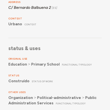
ADDRESS
C/ Bernardo Balbuena 2
CONTEXT
Urbano
CONTEXT
status & uses
ORIGINAL USE
Education
˃
Primary School
FUNCTIONAL TYPOLOGY
STATUS
Construído
STATUS OF WORK
OTHER USES
Organization
˃
Political-administrative
˃
Public
Administration Services
FUNCTIONAL TYPOLOGY