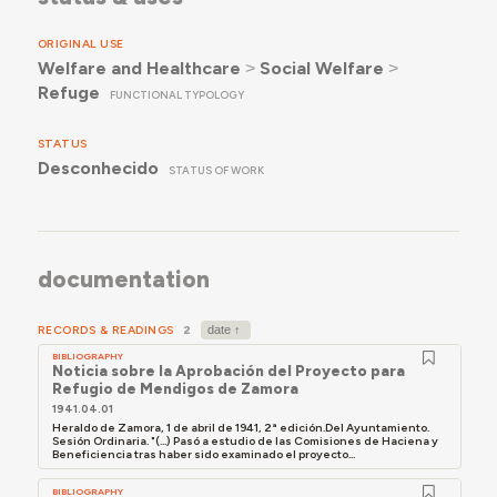
ORIGINAL USE
Welfare and Healthcare
˃
Social Welfare
˃
Refuge
FUNCTIONAL TYPOLOGY
STATUS
Desconhecido
STATUS OF WORK
documentation
RECORDS & READINGS
2
BIBLIOGRAPHY
Noticia sobre la Aprobación del Proyecto para
Refugio de Mendigos de Zamora
1941.04.01
Heraldo de Zamora, 1 de abril de 1941, 2ª edición.Del Ayuntamiento.
Sesión Ordinaria. "(...) Pasó a estudio de las Comisiones de Haciena y
Beneficiencia tras haber sido examinado el proyecto...
BIBLIOGRAPHY