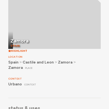
Zamora
SPAIN
HIGHLIGHT
LOCATION
Spain
˃
Castile and Leon
˃
Zamora
˃
Zamora
PLACE
CONTEXT
Urbano
CONTEXT
status & uses