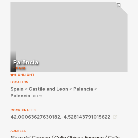
Palência
SPAIN
HIGHLIGHT
LOCATION
Spain
˃
Castile and Leon
˃
Palencia
˃
Palencia
PLACE
COORDINATES
42.00063627630182,-4.528143791015622
ADDRESS
Plaza del Carmen / Calle Obispo Fonseca / Calle