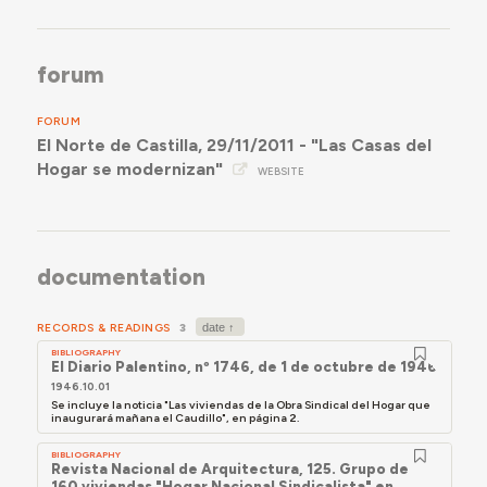
forum
FORUM
El Norte de Castilla, 29/11/2011 - "Las Casas del
Hogar se modernizan"
WEBSITE
documentation
RECORDS & READINGS
3
BIBLIOGRAPHY
El Diario Palentino, nº 1746, de 1 de octubre de 1946
1946.10.01
Se incluye la noticia "Las viviendas de la Obra Sindical del Hogar que
inaugurará mañana el Caudillo", en página 2.
BIBLIOGRAPHY
Revista Nacional de Arquitectura, 125. Grupo de
160 viviendas "Hogar Nacional Sindicalista" en