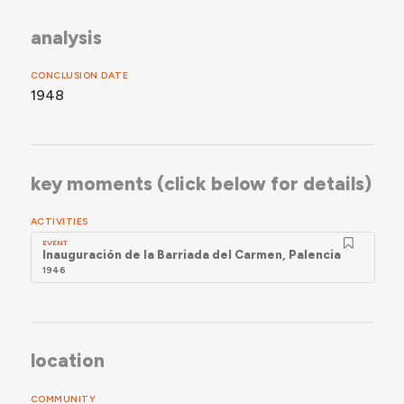
las viviendas a obras de rehabilitación para mejorar
sus condiciones térmicas y de eficiencia en 2011.
analysis
CONCLUSION DATE
1948
key moments (click below for details)
ACTIVITIES
EVENT
Inauguración de la Barriada del Carmen, Palencia
1946
location
COMMUNITY