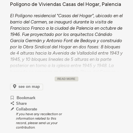
Polígono de Viviendas Casas del Hogar, Palencia
El Polígono residencial "Casas del Hogar", ubicado en el
barrio del Carmen, se inauguró durante la visita de
Francisco Franco a la ciudad de Palencia en octubre de
1946. Fue proyectado por los arquitectos Cándido
García Germán y Antonio Font de Bedoya y construido
por la Obra Sindical del Hogar en dos fases: 8 bloques
de 4 alturas hacia la Avenida de Valladolid entre 1943 y
1945, y 10 bloques lineales de 5 alturas en la parte
posterior en torno a la iglesia entre 1945 y 1948. La
barriada se organiza en torno a la Plaza del Carmen y
fue concebida como un conjunto autónomo y
READ MORE
autosuficiente, con iglesia, escuela y locales
see on map
comerciales. Los espacios libres y los distintos bloques
se estructura a partir de un eje de simetría, con zona
Bookmark
porticada hacia la que abre las tiendas. Las viviendas
Share
viviendas se distribuyen en dieciocho bloques de tres y
Collaborate
If you have any recollection or
cinco plantas. En 2007 fue declarada como Área de
information related to this
Rehabilitación por la Junta de Castilla y León tras la
record, please send us your
solicitud del Ayuntamiento de Palencia, sometiéndose
contribution.