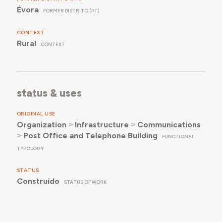
Évora
FORMER DISTRITO (PT)
CONTEXT
Rural
CONTEXT
status & uses
ORIGINAL USE
Organization
˃
Infrastructure
˃
Communications
˃
Post Office and Telephone Building
FUNCTIONAL
TYPOLOGY
STATUS
Construído
STATUS OF WORK