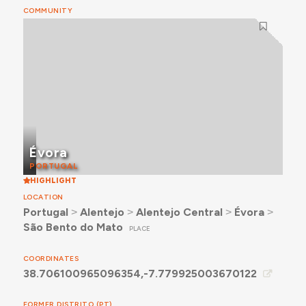
COMMUNITY
Évora
PORTUGAL
HIGHLIGHT
LOCATION
Portugal
˃
Alentejo
˃
Alentejo Central
˃
Évora
˃
São Bento do Mato
PLACE
COORDINATES
38.706100965096354,-7.779925003670122
FORMER DISTRITO (PT)