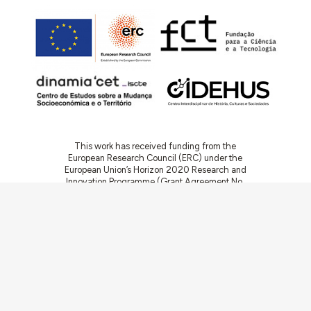
This work has received funding from the
European Research Council (ERC) under the
European Union’s Horizon 2020 Research and
Innovation Programme (Grant Agreement No.
949686 - ReARQ.IB) and from Portuguese
national funds through FCT – Fundação para a
Ciência e a Tecnologia, I.P., in the cadre of the
research project
ArchNeed – The Architecture
of Need: Community Facilities in Portugal
1945-1985
(PTDC/ART-DAQ/6510/2020).