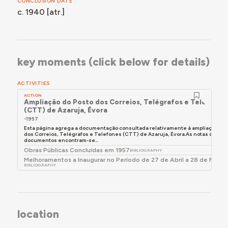
CONCLUSION DATE
c. 1940 [atr.]
key moments (click below for details)
ACTIVITIES
ACTION
Ampliação do Posto dos Correios, Telégrafos e Telefones
(CTT) de Azaruja, Évora
-1957
Esta página agrega a documentação consultada relativamente à ampliação do 
dos Correios, Telégrafos e Telefones (CTT) de Azaruja, Évora.As notas de leit
documentos encontram-se...
Obras Públicas Concluídas em 1957
BIBLIOGRAPHY
Melhoramentos a Inaugurar no Período de 27 de Abril a 28 de Maio 
BIBLIOGRAPHY
location