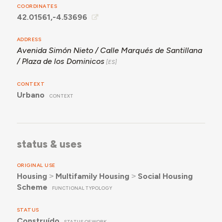
COORDINATES
42.01561,-4.53696
ADDRESS
Avenida Simón Nieto / Calle Marqués de Santillana
/ Plaza de los Dominicos
CONTEXT
Urbano
CONTEXT
status & uses
ORIGINAL USE
Housing
˃
Multifamily Housing
˃
Social Housing
Scheme
FUNCTIONAL TYPOLOGY
STATUS
Construído
STATUS OF WORK