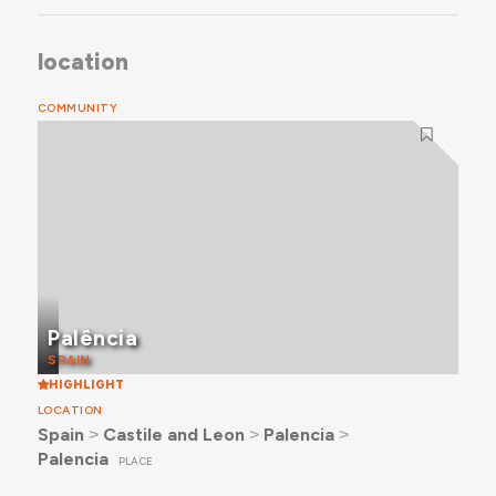
location
COMMUNITY
Palência
SPAIN
HIGHLIGHT
LOCATION
Spain
˃
Castile and Leon
˃
Palencia
˃
Palencia
PLACE