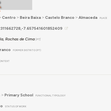
o
L
T
˃
Centro
˃
Beira Baixa
˃
Castelo Branco
˃
Almaceda
PLACE
311662728,-7.657541601852409
ola, Rochas de Cima
Branco
FORMER DISTRITO (PT)
ONTEXT
n
˃
Primary School
FUNCTIONAL TYPOLOGY
do
STATUS OF WORK