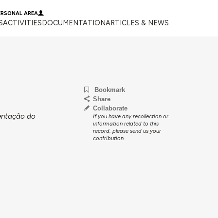
ERSONAL AREA
S
ACTIVITIES
DOCUMENTATION
ARTICLES & NEWS
Bookmark
Share
Collaborate
ientação do
If you have any recollection or
information related to this
record, please send us your
contribution.