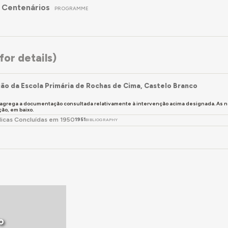
 Centenários
PROGRAMME
or details)
ão da Escola Primária de Rochas de Cima, Castelo Branco
 agrega a documentação consultada relativamente à intervenção acima designada. As 
o, em baixo.
licas Concluídas em 1950
1951
BIBLIOGRAPHY
o