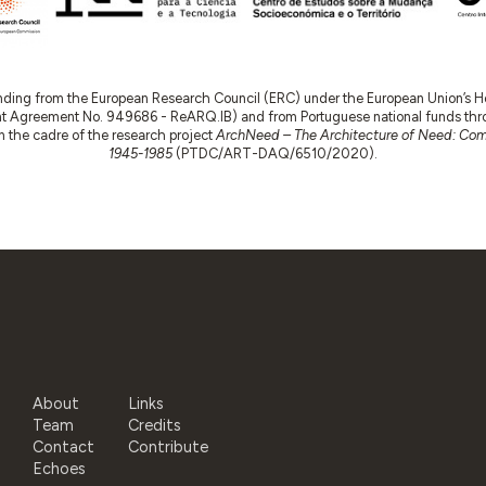
nding from the European Research Council (ERC) under the European Union’s
t Agreement No. 949686 - ReARQ.IB) and from Portuguese national funds thro
 in the cadre of the research project
ArchNeed – The Architecture of Need: Comm
1945-1985
(PTDC/ART-DAQ/6510/2020).
About
Links
Team
Credits
Contact
Contribute
Echoes