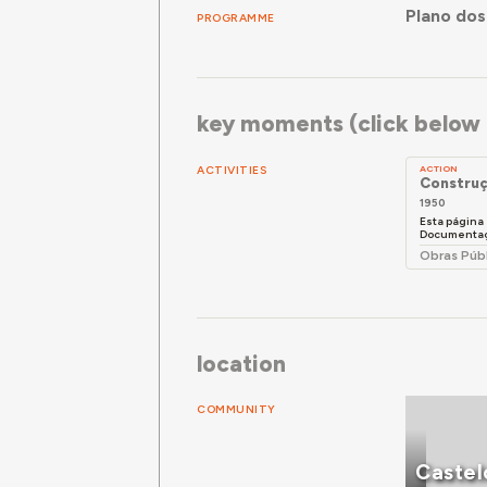
Plano dos
PROGRAMME
key moments (click below f
ACTIVITIES
ACTION
Construç
1950
Esta página
Documentaçã
Obras Púb
location
COMMUNITY
Castel