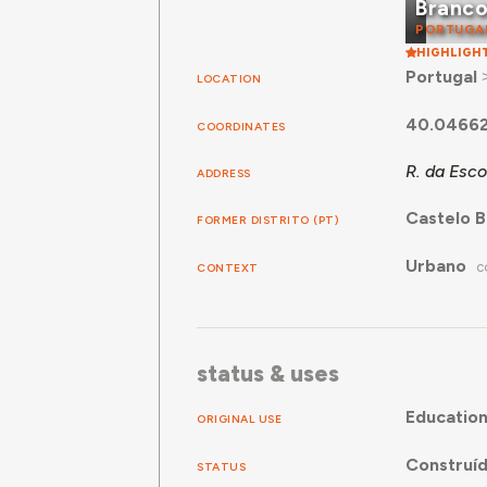
Branc
PORTUGA
HIGHLIGH
Portugal
LOCATION
40.04662
COORDINATES
R. da Esc
ADDRESS
Castelo 
FORMER DISTRITO (PT)
Urbano
CONTEXT
C
status & uses
Educatio
ORIGINAL USE
Construí
STATUS