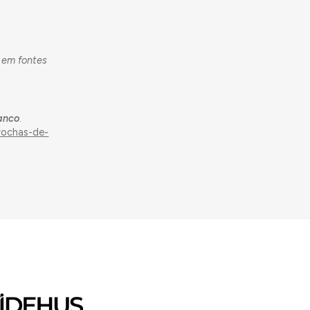
 em fontes
ranco
.
rochas-de-