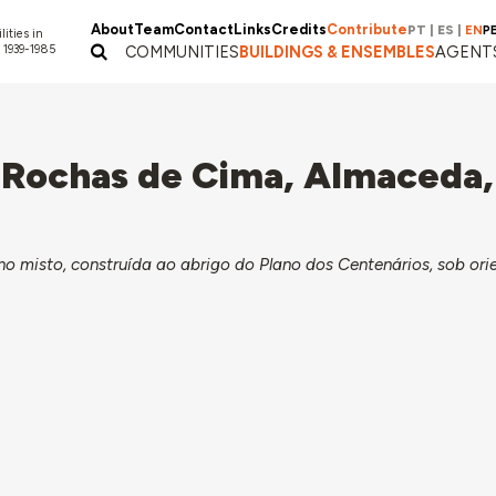
About
Team
Contact
Links
Credits
Contribute
PT
|
ES
|
EN
P
lities in
 1939-1985
COMMUNITIES
BUILDINGS & ENSEMBLES
AGENT
, Rochas de Cima, Almaceda,
ino misto, construída ao abrigo do Plano dos Centenários, sob or