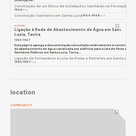
(licença).As...
Construção de um Bloco de Instalações Sanitárias na Povoação de 
1944
FILE
Construção Sanitários em Santa Luzia
1944-1948
FILE
ACTION
Ligação à Rede de Abastecimento de Água em Santa
Luzia, Tavira
1965-1967
Esta página agrega a documentação consultada relativamente à construção
do abastecimento de água canalizada aos edifícios para a Lota de Peixe e
Sanitários Públicos em Santa Luzia, Tavira,...
Ligação de Fontanários à Lota do Peixe e Retretes em Santa Luzia
1965-1967
FILE
location
COMMUNITY