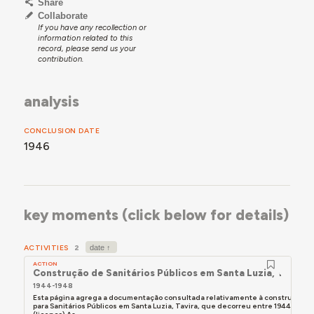
Share
Collaborate
If you have any recollection or
information related to this
record, please send us your
contribution.
analysis
CONCLUSION DATE
1946
key moments (click below for details)
ACTIVITIES
2
ACTION
Construção de Sanitários Públicos em Santa Luzia, Tavira
1944-1948
Esta página agrega a documentação consultada relativamente à construção do
para Sanitários Públicos em Santa Luzia, Tavira, que decorreu entre 1944 (proje