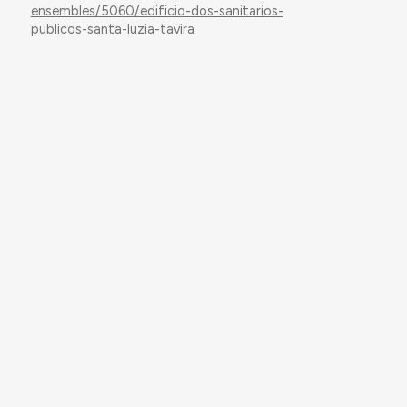
ensembles/5060/edificio-dos-sanitarios-
publicos-santa-luzia-tavira
This work has received funding from the
European Research Council (ERC) under the