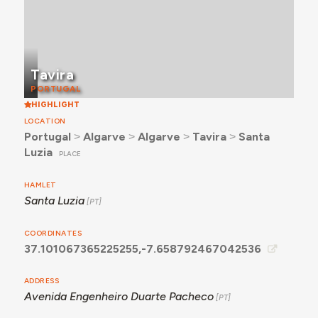
Tavira
PORTUGAL
HIGHLIGHT
LOCATION
Portugal
˃
Algarve
˃
Algarve
˃
Tavira
˃
Santa
Luzia
PLACE
HAMLET
Santa Luzia
COORDINATES
37.101067365225255,-7.658792467042536
ADDRESS
Avenida Engenheiro Duarte Pacheco