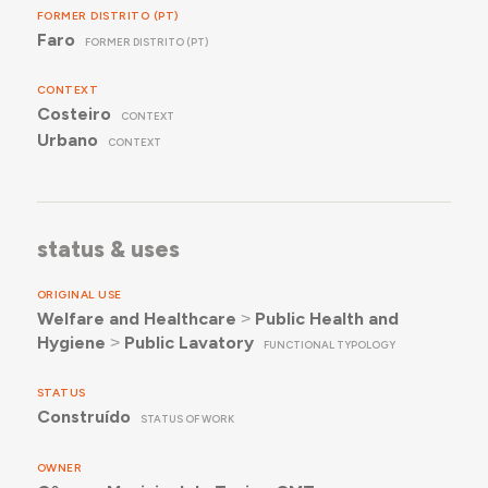
FORMER DISTRITO (PT)
Faro
FORMER DISTRITO (PT)
CONTEXT
Costeiro
CONTEXT
Urbano
CONTEXT
status & uses
ORIGINAL USE
Welfare and Healthcare
˃
Public Health and
Hygiene
˃
Public Lavatory
FUNCTIONAL TYPOLOGY
STATUS
Construído
STATUS OF WORK
OWNER