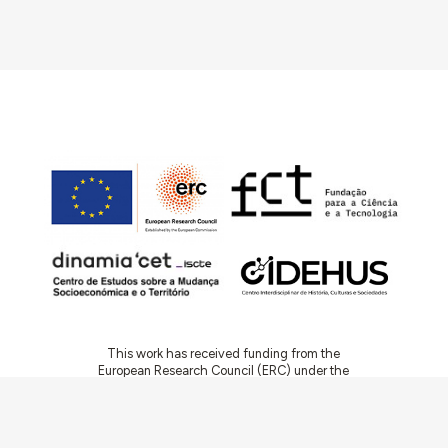
This work has received funding from the
European Research Council (ERC) under the
European Union’s Horizon 2020 Research and
Innovation Programme (Grant Agreement No.
949686 - ReARQ.IB) and from Portuguese
national funds through FCT – Fundação para a