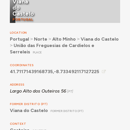
Viana
do
Castelo
PORTUGAL
LOCATION
Portugal
˃
Norte
˃
Alto Minho
˃
Viana do Castelo
˃
União das Freguesias de Cardielos e
Serreleis
PLACE
COORDINATES
41.71171439168735,-8.733492117127225
ADDRESS
Largo Alto dos Outeiros 56
FORMER DISTRITO (PT)
Viana do Castelo
FORMER DISTRITO (PT)
CONTEXT