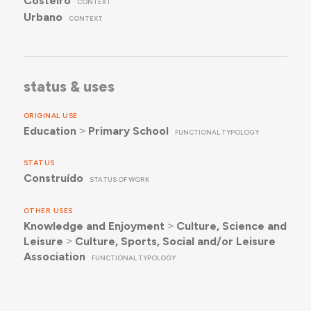
Costeiro
CONTEXT
Urbano
CONTEXT
status & uses
ORIGINAL USE
Education
˃
Primary School
FUNCTIONAL TYPOLOGY
STATUS
Construído
STATUS OF WORK
OTHER USES
Knowledge and Enjoyment
˃
Culture, Science and
Leisure
˃
Culture, Sports, Social and/or Leisure
Association
FUNCTIONAL TYPOLOGY