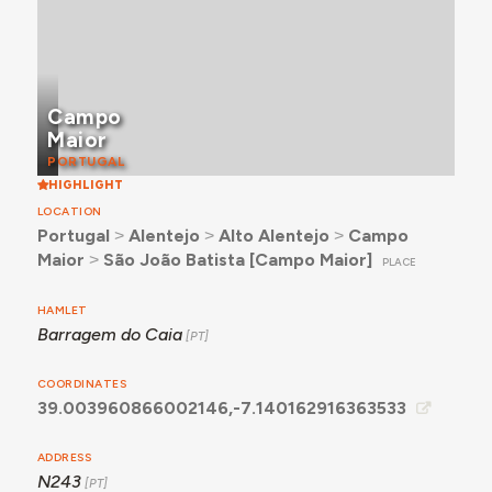
Campo
Maior
PORTUGAL
HIGHLIGHT
LOCATION
Portugal
˃
Alentejo
˃
Alto Alentejo
˃
Campo
Maior
˃
São João Batista [Campo Maior]
PLACE
HAMLET
Barragem do Caia
COORDINATES
39.003960866002146,-7.140162916363533
ADDRESS
N243