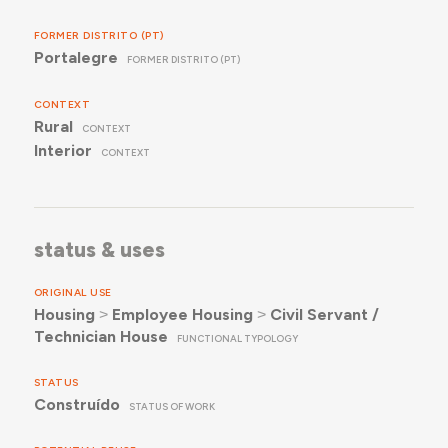
FORMER DISTRITO (PT)
Portalegre
FORMER DISTRITO (PT)
CONTEXT
Rural
CONTEXT
Interior
CONTEXT
status & uses
ORIGINAL USE
Housing
˃
Employee Housing
˃
Civil Servant /
Technician House
FUNCTIONAL TYPOLOGY
STATUS
Construído
STATUS OF WORK