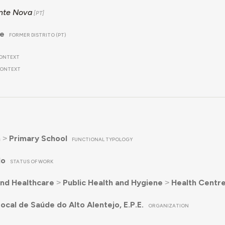
nte Nova
re
FORMER DISTRITO (PT)
ONTEXT
ONTEXT
n
˃
Primary School
FUNCTIONAL TYPOLOGY
do
STATUS OF WORK
nd Healthcare
˃
Public Health and Hygiene
˃
Health Centr
ocal de Saúde do Alto Alentejo, E.P.E.
ORGANIZATION