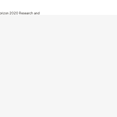
 Horizon 2020 Research and
ugh FCT – Fundação para a
unity Facilities in Portugal
Av. Forças Armadas 1649-026 Lisboa
contacto@arquitecturaaqui.eu
+351 217 650 499
Desenvolvido com
Shiro
por
Plano B