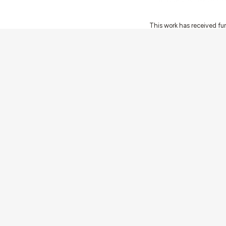
This work has received fu
Innovation Programme (Gran
Ciência e a Tecnologia, I.P.,
Communities
Activities
Buildings & ensembles
Documentation
Agents
Articles & News