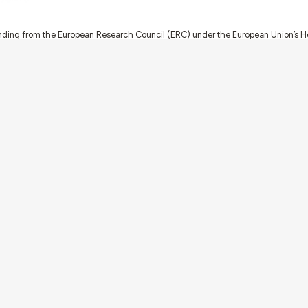
nding from the European Research Council (ERC) under the European Union’s
t Agreement No. 949686 - ReARQ.IB) and from Portuguese national funds thro
 in the cadre of the research project
ArchNeed – The Architecture of Need: Comm
1945-1985
(PTDC/ART-DAQ/6510/2020).
About
Links
Team
Credits
Contact
Contribute
Echoes