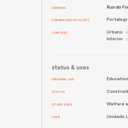
Rua da Fo
ADDRESS
Portaleg
FORMER DISTRITO (PT)
Urbano
CONTEXT
C
Interior
C
status & uses
Educatio
ORIGINAL USE
Construí
STATUS
Welfare a
OTHER USES
Unidade L
USER