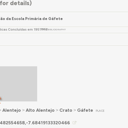
or details)
ão da Escola Primária de Gáfete
licas Concluídas em 1951
1952
BIBLIOGRAPHY
L
T
˃
Alentejo
˃
Alto Alentejo
˃
Crato
˃
Gáfete
PLACE
482554658,-7.68419133320466