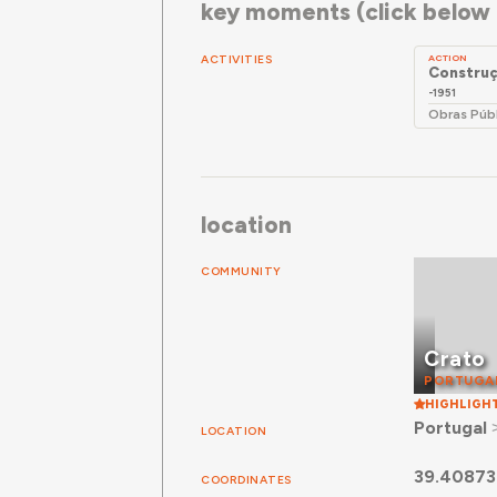
key moments (click below f
ACTIVITIES
ACTION
Construç
-1951
Obras Púb
location
COMMUNITY
Crato
PORTUGA
HIGHLIGH
Portugal
LOCATION
39.40873
COORDINATES