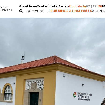
About
Team
Contact
Links
Credits
Contribute
PT
|
ES
|
EN
P
lities in
 1939-1985
COMMUNITIES
BUILDINGS & ENSEMBLES
AGENT