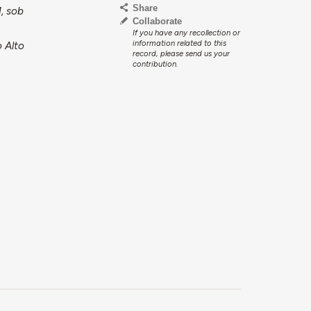
Share
, sob
Collaborate
If you have any recollection or
information related to this
 Alto
record, please send us your
contribution.