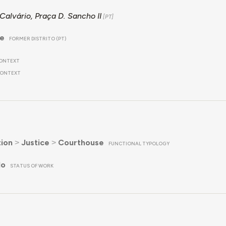
Calvário, Praça D. Sancho II
re
FORMER DISTRITO (PT)
ONTEXT
ONTEXT
ion
˃
Justice
˃
Courthouse
FUNCTIONAL TYPOLOGY
do
STATUS OF WORK