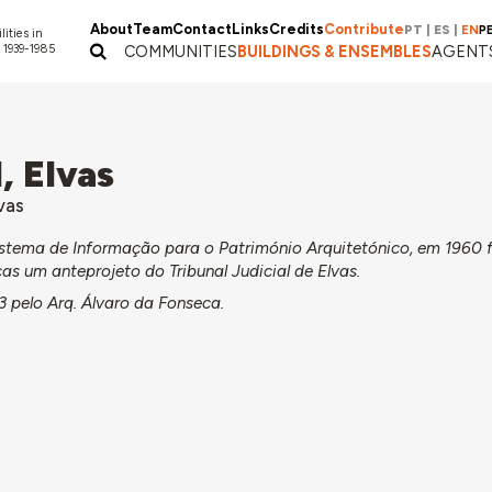
About
Team
Contact
Links
Credits
Contribute
PT
|
ES
|
EN
P
lities in
 1939-1985
COMMUNITIES
BUILDINGS & ENSEMBLES
AGENT
, Elvas
vas
stema de Informação para o Património Arquitetónico, em 1960 
as um anteprojeto do Tribunal Judicial de Elvas.
3 pelo Arq. Álvaro da Fonseca.