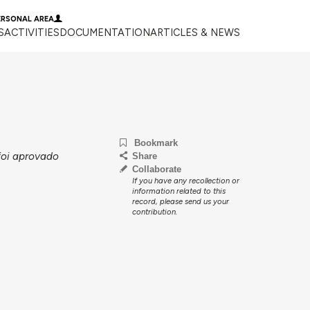
ERSONAL AREA
S
ACTIVITIES
DOCUMENTATION
ARTICLES & NEWS
Bookmark
foi aprovado
Share
Collaborate
If you have any recollection or
information related to this
record, please send us your
contribution.