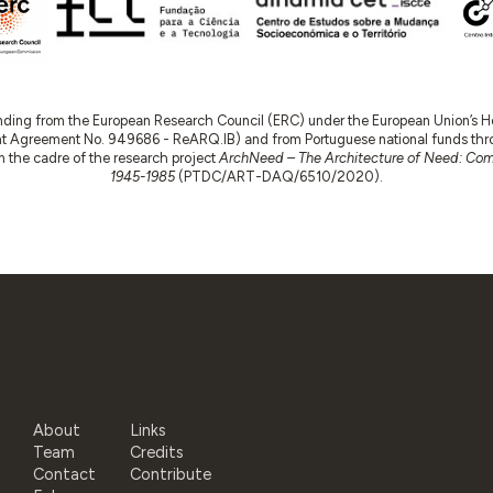
nding from the European Research Council (ERC) under the European Union’s
t Agreement No. 949686 - ReARQ.IB) and from Portuguese national funds thro
 in the cadre of the research project
ArchNeed – The Architecture of Need: Comm
1945-1985
(PTDC/ART-DAQ/6510/2020).
About
Links
Team
Credits
Contact
Contribute