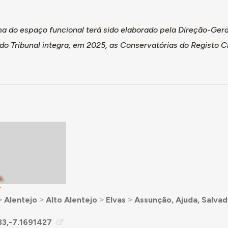
 do espaço funcional terá sido elaborado pela Direção-Geral 
 do Tribunal integra, em 2025, as Conservatórias do Registo Ci
L
T
˃
Alentejo
˃
Alto Alentejo
˃
Elvas
˃
Assunção, Ajuda, Salvad
33,-7.1691427