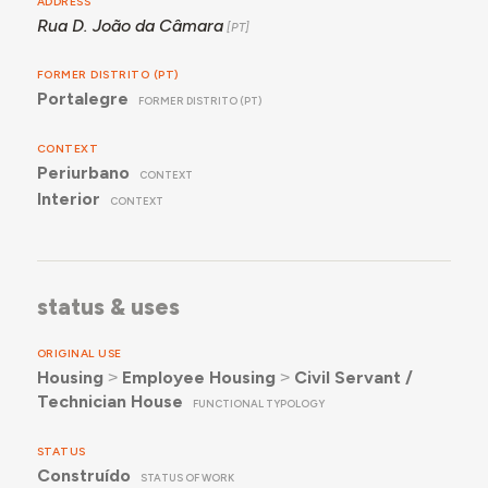
ADDRESS
Rua D. João da Câmara
FORMER DISTRITO (PT)
Portalegre
FORMER DISTRITO (PT)
CONTEXT
Periurbano
CONTEXT
Interior
CONTEXT
status & uses
ORIGINAL USE
Housing
˃
Employee Housing
˃
Civil Servant /
Technician House
FUNCTIONAL TYPOLOGY
STATUS
Construído
STATUS OF WORK