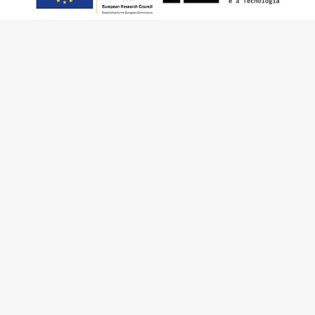
This work has received funding from the
European Research Council (ERC) under the
European Union’s Horizon 2020 Research and
Innovation Programme (Grant Agreement No.
949686 - ReARQ.IB) and from Portuguese
national funds through FCT – Fundação para a
Ciência e a Tecnologia, I.P., in the cadre of the
research project
ArchNeed – The Architecture
of Need: Community Facilities in Portugal
1945-1985
(PTDC/ART-DAQ/6510/2020).