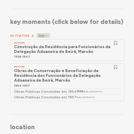
key moments (click below for details)
ACTIVITIES
2
ACTION
Construção da Residência para Funcionários da
Delegação Aduaneira de Beirã, Marvão
1936-1947
ACTION
Obras de Conservação e Beneficiação da
Residência dos Funcionários da Delegação
Aduaneira de Beirã, Marvão
1954-1957
Obras Públicas Concluídas em 1954
1955
BIBLIOGRAPHY
Obras Públicas Concluídas em 1957
BIBLIOGRAPHY
location