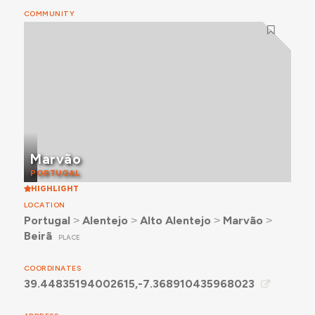
COMMUNITY
Marvão
PORTUGAL
HIGHLIGHT
LOCATION
Portugal
˃
Alentejo
˃
Alto Alentejo
˃
Marvão
˃
Beirã
PLACE
COORDINATES
39.44835194002615,-7.368910435968023