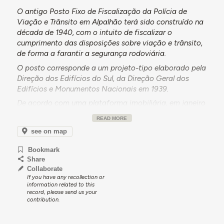
O antigo Posto Fixo de Fiscalização da Polícia de
Viação e Trânsito em Alpalhão terá sido construído na
década de 1940, com o intuito de fiscalizar o
cumprimento das disposições sobre viação e trânsito,
de forma a farantir a segurança rodoviária.
O posto corresponde a um projeto-tipo elaborado pela
Direção dos Edifícios do Sul, da Direção Geral dos
Edifícios e Monumentos Nacionais em 1939.
De acordo com uma plataforma imobiliária, em janeiro
de 2025 o edifício encontrava-se à venda por
READ MORE
20.000€00.
see on map
Bookmark
Share
Collaborate
If you have any recollection or
information related to this
record, please send us your
contribution.