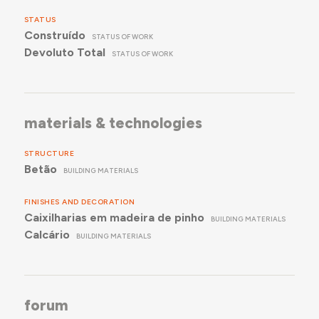
STATUS
Construído
STATUS OF WORK
Devoluto Total
STATUS OF WORK
materials & technologies
STRUCTURE
Betão
BUILDING MATERIALS
FINISHES AND DECORATION
Caixilharias em madeira de pinho
BUILDING MATERIALS
Calcário
BUILDING MATERIALS
forum