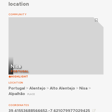
location
COMMUNITY
Nisa
PORTUGAL
HIGHLIGHT
LOCATION
Portugal
˃
Alentejo
˃
Alto Alentejo
˃
Nisa
˃
Alpalhão
PLACE
COORDINATES
39.41553688566652,-7.621079977029425