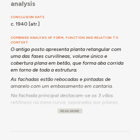
analysis
CONCLUSION DATE
c. 1940 [atr.]
COMBINED ANALYSIS OF FORM, FUNCTION AND RELATION TO
CONTEXT
O antigo posto apresenta planta retangular com
uma das fases curvilíneas, volume único e
cobertura plana em betão, que forma aba corrida
em torno de toda a estrutura.
As fachadas estão rebocadas e pintadas de
amarelo com um embasamento em cantaria.
Na fachada principal destacam-se os 3 vãos
retilíneos na zona curva, separados por pilares,
assentes em balcão suportado por mísulas.
READ MORE
Na fachada lateral esquerda, uma porta de verga
reta que dá acesso ao interior do equipamento.