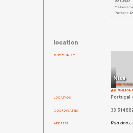
1958-1960
Melhoramen
Portaria 1
location
COMMUNITY
Nisa
PORTUGA
HIGHLIGH
Portugal
LOCATION
39.51488
COORDINATES
Rua dos L
ADDRESS