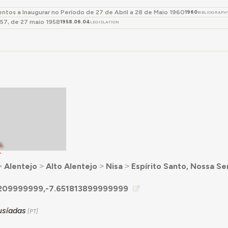
tos a Inaugurar no Período de 27 de Abril a 28 de Maio 1960
1960
BIBLIOGRAPH
257, de 27 maio 1958
1958.06.04
LEGISLATION
L
T
˃
Alentejo
˃
Alto Alentejo
˃
Nisa
˃
Espírito Santo, Nossa S
209999999,-7.651813899999999
usíadas