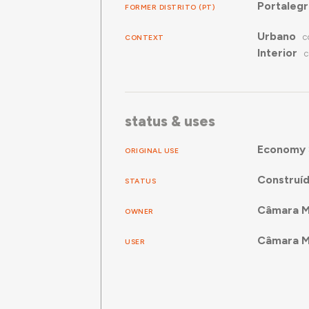
Portaleg
FORMER DISTRITO (PT)
Urbano
CONTEXT
C
Interior
C
status & uses
Economy
ORIGINAL USE
Construí
STATUS
Câmara Mu
OWNER
Câmara Mu
USER