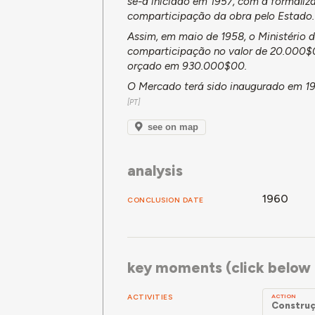
se-á iniciado em 1957, com a formaliz
comparticipação da obra pelo Estado.
Assim, em maio de 1958, o Ministério
comparticipação no valor de 20.000$
orçado em 930.000$00.
O Mercado terá sido inaugurado em 1
see on map
analysis
1960
CONCLUSION DATE
key moments (click below f
ACTIVITIES
ACTION
Construç