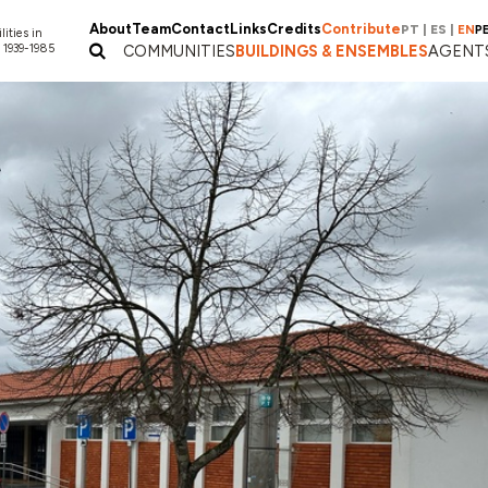
About
Team
Contact
Links
Credits
Contribute
PT
|
ES
|
EN
P
lities in
 1939-1985
COMMUNITIES
BUILDINGS & ENSEMBLES
AGENT