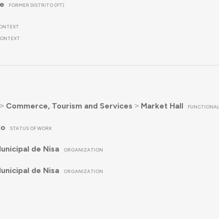
re
FORMER DISTRITO (PT)
ONTEXT
ONTEXT
˃
Commerce, Tourism and Services
˃
Market Hall
FUNCTIONAL
do
STATUS OF WORK
nicipal de Nisa
ORGANIZATION
nicipal de Nisa
ORGANIZATION