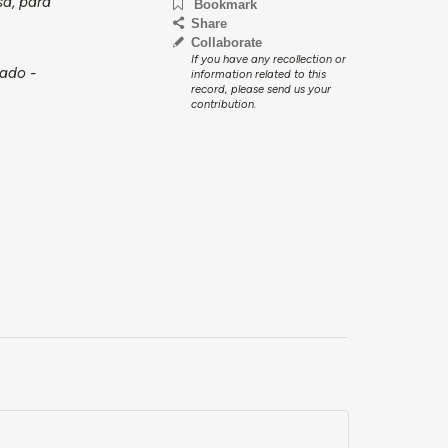
sa, para
Bookmark
Share
Collaborate
If you have any recollection or
ado -
information related to this
record, please send us your
contribution.