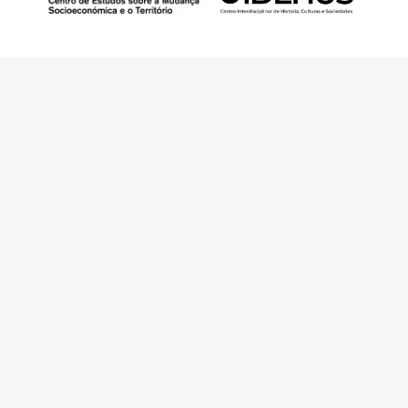
This work has received funding from the
European Research Council (ERC) under the
European Union’s Horizon 2020 Research and
Innovation Programme (Grant Agreement No.
949686 - ReARQ.IB) and from Portuguese
national funds through FCT – Fundação para a
Ciência e a Tecnologia, I.P., in the cadre of the
research project
ArchNeed – The Architecture
of Need: Community Facilities in Portugal
1945-1985
(PTDC/ART-DAQ/6510/2020).