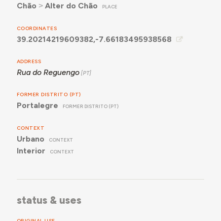
Chão
˃
Alter do Chão
PLACE
COORDINATES
39.20214219609382,-7.66183495938568
ADDRESS
Rua do Reguengo
FORMER DISTRITO (PT)
Portalegre
FORMER DISTRITO (PT)
CONTEXT
Urbano
CONTEXT
Interior
CONTEXT
status & uses
ORIGINAL USE