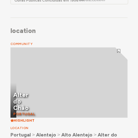
Obras Públicas Concluídas em 1956
1957
BIBLIOGRAPHY
location
COMMUNITY
Alter
do
Chão
PORTUGAL
HIGHLIGHT
LOCATION
Portugal
˃
Alentejo
˃
Alto Alentejo
˃
Alter do