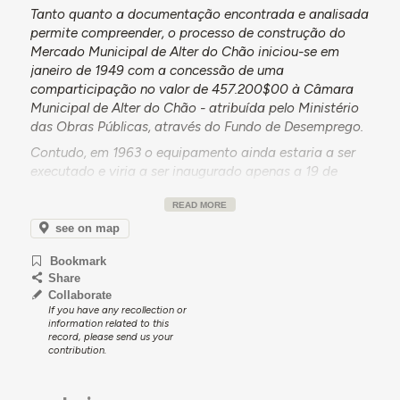
Tanto quanto a documentação encontrada e analisada
permite compreender, o processo de construção do
Mercado Municipal de Alter do Chão iniciou-se em
janeiro de 1949 com a concessão de uma
comparticipação no valor de 457.200$00 à Câmara
Municipal de Alter do Chão - atribuída pelo Ministério
das Obras Públicas, através do Fundo de Desemprego.
Contudo, em 1963 o equipamento ainda estaria a ser
executado e viria a ser inaugurado apenas a 19 de
maio de 1968.
READ MORE
see on map
Bookmark
Share
Collaborate
If you have any recollection or
information related to this
record, please send us your
contribution.