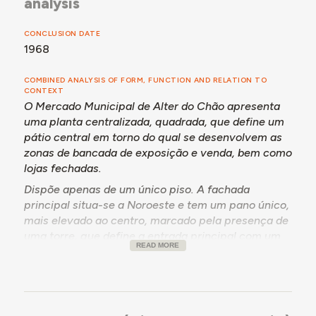
analysis
CONCLUSION DATE
1968
COMBINED ANALYSIS OF FORM, FUNCTION AND RELATION TO
CONTEXT
O Mercado Municipal de Alter do Chão apresenta
uma planta centralizada, quadrada, que define um
pátio central em torno do qual se desenvolvem as
zonas de bancada de exposição e venda, bem como
lojas fechadas.
Dispõe apenas de um único piso. A fachada
principal situa-se a Noroeste e tem um pano único,
mais elevado ao centro, marcado pela presença de
uma torre, que define a entrada principal com um
READ MORE
portal em arco de volta perfeita e um portão em
ferro.
Todas as fachadas são ritmicamente marcadas por
vãos em arco de volta perfeita, com gradeamento