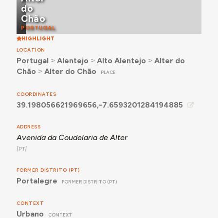
do
circulação, com abóbadas de aresta. A principal
Chão
permite o acesso a 8 lojas, entre as quais um café
PORTUGAL
com instalações sanitárias. A posterior permite o
HIGHLIGHT
acesso às instalações sanitárias, a 5 lojas e a zonas
LOCATION
de arrumos.
Portugal
˃
Alentejo
˃
Alto Alentejo
˃
Alter do
Em 2024, o pátio apresenta uma cobertura em estrutura
Chão
˃
Alter do Chão
PLACE
de ferro e vidro, de formato piramidal.
COORDINATES
39.198056621969656,-7.6593201284194885
ADDRESS
Avenida da Coudelaria de Alter
FORMER DISTRITO (PT)
Portalegre
FORMER DISTRITO (PT)
CONTEXT
Urbano
CONTEXT