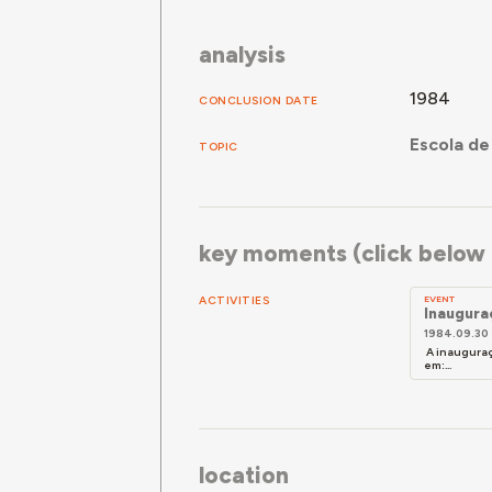
analysis
1984
CONCLUSION DATE
Escola de
TOPIC
key moments (click below f
ACTIVITIES
EVENT
Inauguraç
1984.09.30
A inauguraç
em:...
location