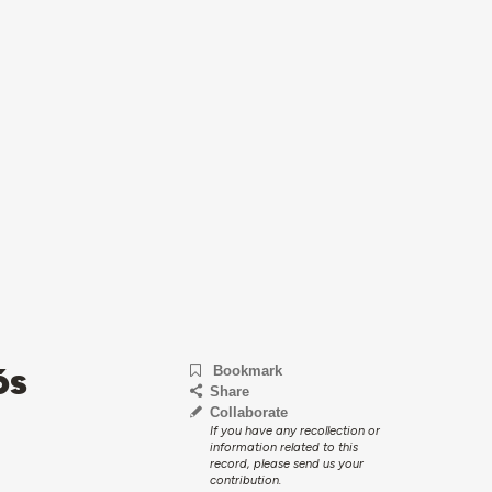
ós
Bookmark
Share
Collaborate
If you have any recollection or
information related to this
record, please send us your
contribution.