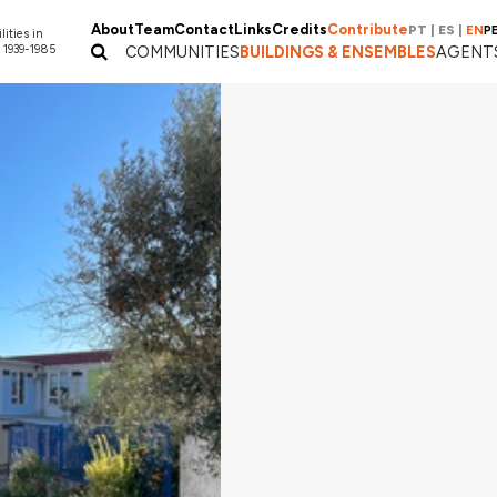
About
Team
Contact
Links
Credits
Contribute
PT
|
ES
|
EN
P
lities in
 1939-1985
COMMUNITIES
BUILDINGS & ENSEMBLES
AGENT