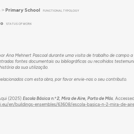
n
˃
Primary School
FUNCTIONAL TYPOLOGY
do
STATUS OF WORK
 por Ana Mehnert Pascoal durante uma visita de trabalho de campo a 
radas fontes documentais ou bibliográficas ou recolhidos testemun
istória da sua utilização.
lacionados com esta obra, por favor envie-nos o seu
contributo
.
Aqui (2025)
Escola Básica n.º 2, Mira de Aire, Porto de Mós
. Accesse
ui.eu/en/buildings-ensembles/63608/escola-basica-n-2-mira-de-air