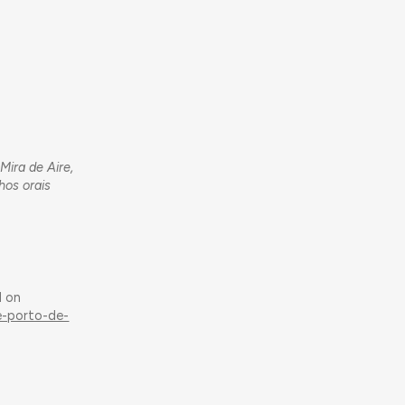
Mira de Aire,
hos orais
d on
e-porto-de-