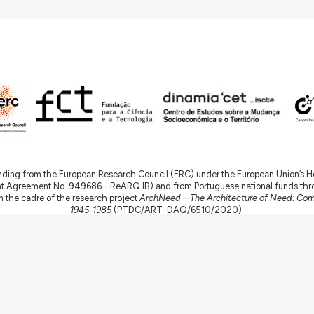
nding from the European Research Council (ERC) under the European Union’s
t Agreement No. 949686 - ReARQ.IB) and from Portuguese national funds thro
 in the cadre of the research project
ArchNeed – The Architecture of Need: Comm
1945-1985
(PTDC/ART-DAQ/6510/2020).