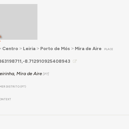
L
T
˃
Centro
˃
Leiria
˃
Porto de Mós
˃
Mira de Aire
PLACE
863198711,-8.712910925408943
eirinha, Mira de Aire
ER DISTRITO (PT)
ONTEXT