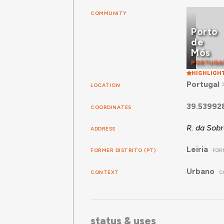
COMMUNITY
Porto
de
Mós
PORTUGA
HIGHLIGH
Portugal
LOCATION
39.53992
COORDINATES
R. da Sobr
ADDRESS
Leiria
FORMER DISTRITO (PT)
FORM
Urbano
CONTEXT
C
status & uses