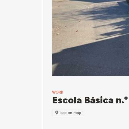
WORK
Escola Básica n.
see on map