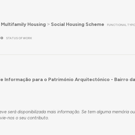
˃
Multifamily Housing
˃
Social Housing Scheme
FUNCTIONAL TYP
do
STATUS OF WORK
e Informação para o Património Arquitectónico - Bairro da
eve será disponibilizada mais informação. Se tem alguma memória o
nvie-nos o seu contributo.