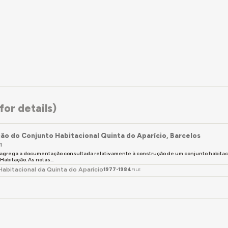
or details)
ão do Conjunto Habitacional Quinta do Aparício, Barcelos
1
 agrega a documentação consultada relativamente à construção de um conjunto habitacion
abitação. As notas...
Habitacional da Quinta do Aparício
1977-1984
FILE