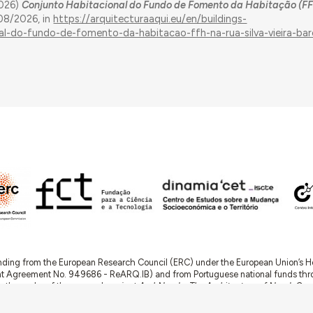
2026)
Conjunto Habitacional do Fundo de Fomento da Habitação (F
08/2026, in
https://arquitecturaaqui.eu/en/buildings-
l-do-fundo-de-fomento-da-habitacao-ffh-na-rua-silva-vieira-bar
nding from the European Research Council (ERC) under the European Union’s
t Agreement No. 949686 - ReARQ.IB) and from Portuguese national funds thro
 in the cadre of the research project
ArchNeed – The Architecture of Need: Comm
1945-1985
(PTDC/ART-DAQ/6510/2020).