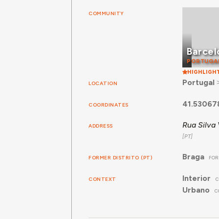
COMMUNITY
Barcel
PORTUGA
HIGHLIGH
Portugal
LOCATION
41.53067
COORDINATES
Rua Silva 
ADDRESS
Braga
FORMER DISTRITO (PT)
FOR
Interior
CONTEXT
C
Urbano
C