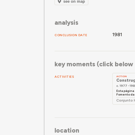
see on map
analysis
1981
CONCLUSION DATE
key moments (click below f
ACTIVITIES
ACTION
Construç
c. 1977 - 198
Esta página
Fomento da H
Conjunto 
location