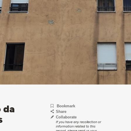
 da
Bookmark
Share
s
Collaborate
If you have any recollection or
information related to this
record, please send us your