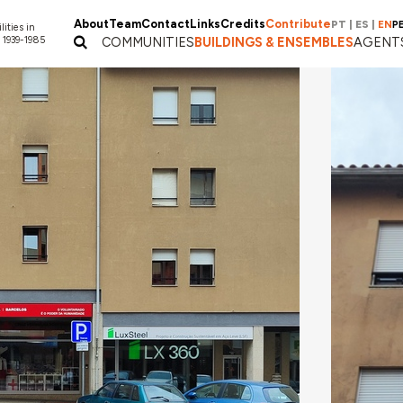
About
Team
Contact
Links
Credits
Contribute
PT
|
ES
|
EN
P
lities in
 1939-1985
COMMUNITIES
BUILDINGS & ENSEMBLES
AGENT