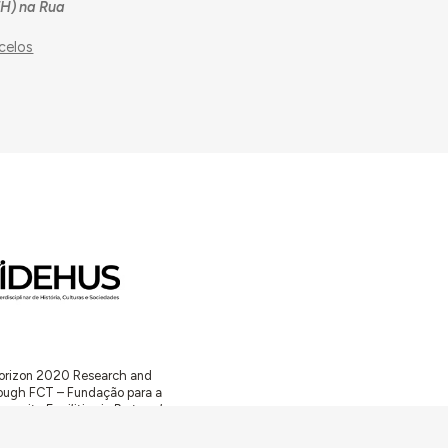
FH) na Rua
celos
 Horizon 2020 Research and
ugh FCT – Fundação para a
unity Facilities in Portugal