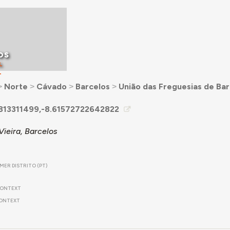
os
L
T
˃
Norte
˃
Cávado
˃
Barcelos
˃
União das Freguesias de Barc
813311499,-8.61572722642822
Vieira, Barcelos
MER DISTRITO (PT)
ONTEXT
ONTEXT