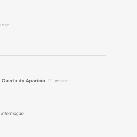
OLOGY
 Quinta do Aparício
WEBSITE
u informação