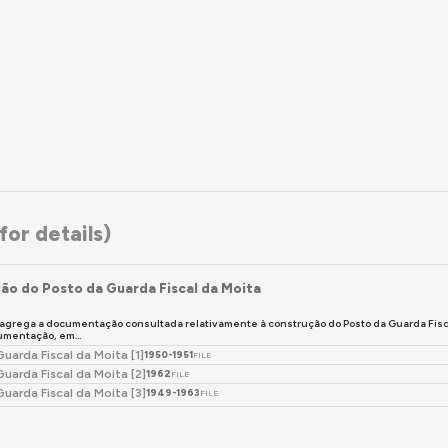
or details)
ão do Posto da Guarda Fiscal da Moita
 agrega a documentação consultada relativamente à construção do Posto da Guarda Fisc
mentação, em...
uarda Fiscal da Moita [1]
1950-1951
FILE
uarda Fiscal da Moita [2]
1962
FILE
uarda Fiscal da Moita [3]
1949-1963
FILE