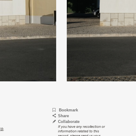
Bookmark
Share
Collaborate
If you have any recollection or
to
.
information related to this
record, please send us your