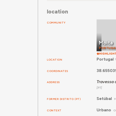
location
COMMUNITY
Moita
PORTUGA
HIGHLIGH
Portugal
LOCATION
38.65503
COORDINATES
Travessa 
ADDRESS
Setúbal
FORMER DISTRITO (PT)
F
Urbano
CONTEXT
C