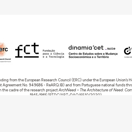
nding from the European Research Council (ERC) under the European Union’s
t Agreement No. 949686 - ReARQ.IB) and from Portuguese national funds thro
 in the cadre of the research project
ArchNeed – The Architecture of Need: Comm
1945-1985
(PTDC/ART-DAQ/6510/2020).