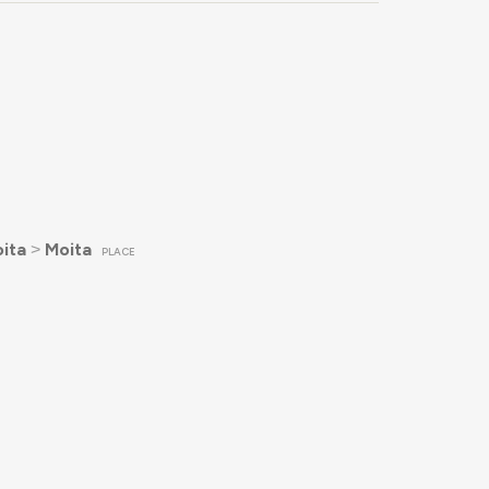
ita
˃
Moita
PLACE