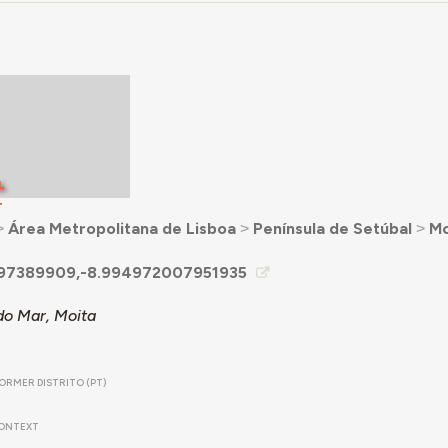
L
T
˃
Área Metropolitana de Lisboa
˃
Península de Setúbal
˃
Mo
97389909,-8.994972007951935
do Mar, Moita
ORMER DISTRITO (PT)
ONTEXT