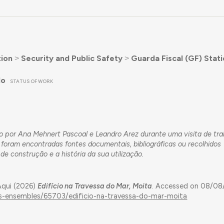
ion
˃
Security and Public Safety
˃
Guarda Fiscal (GF) Stat
do
STATUS OF WORK
fado por Ana Mehnert Pascoal e Leandro Arez durante uma visita de tr
oram encontradas fontes documentais, bibliográficas ou recolhidos
e construção e a história da sua utilização.
Aqui (2026)
Edifício na Travessa do Mar, Moita
. Accessed on 08/08/
ngs-ensembles/65703/edificio-na-travessa-do-mar-moita