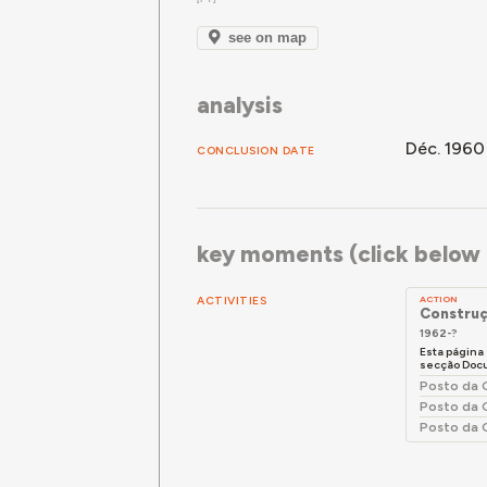
see on map
analysis
Déc. 1960
CONCLUSION DATE
key moments (click below f
ACTIVITIES
ACTION
Construç
1962-?
Esta página
secção Docu
Posto da G
Posto da G
Posto da G