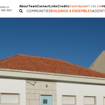
About
Team
Contact
Links
Credits
Contribute
PT
|
ES
|
EN
P
lities in
 1939-1985
COMMUNITIES
BUILDINGS & ENSEMBLES
AGENT