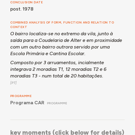
CONCLUSION DATE
A empreitada foi iniciada a 16.01.1978, sendo que se
post. 1978
desconhece a data da sua conclusão.
COMBINED ANALYSIS OF FORM, FUNCTION AND RELATION TO
CONTEXT
O bairro localiza-se no extremo da vila, junto à
saída para a Coudelaria de Alter e em proximidade
com um outro bairro outrora servido por uma
Escola Primária e Cantina Escolar.
Composto por 3 arruamentos, incialmente
integrava 2 moradias T1, 12 moradias T2 e 6
moradias T3 - num total de 20 habitações.
PROGRAMME
Programa CAR
PROGRAMME
key moments (click below for details)