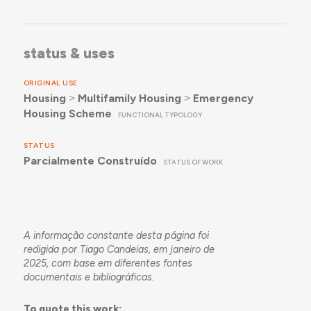
status & uses
ORIGINAL USE
Housing
˃
Multifamily Housing
˃
Emergency
Housing Scheme
FUNCTIONAL TYPOLOGY
STATUS
Parcialmente Construído
STATUS OF WORK
A informação constante desta página foi
redigida por Tiago Candeias, em janeiro de
2025, com base em diferentes fontes
documentais e bibliográficas.
To quote this work: