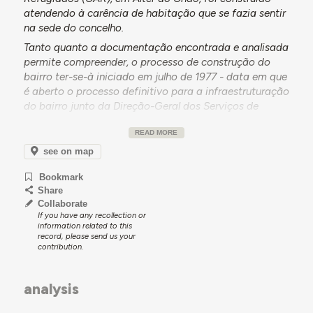
atendendo à carência de habitação que se fazia sentir
na sede do concelho.
Tanto quanto a documentação encontrada e analisada
permite compreender, o processo de construção do
bairro ter-se-à iniciado em julho de 1977 - data em que
é aberto o processo definitivo para a infraestruturação
do bairro junto da Direção-Geral dos Serviços de
Urbanização, com vista ao comparticipação da obra
READ MORE
por parte do Estado.
see on map
Com a montagem das 20 casas pré-fabricadas a
decorrer em simultâneo, o projeto de infraestruturação
Bookmark
viria a ser aprovado por despacho ministerial em
Share
outubro de 1977 - numa empreitada adjudicada a
Collaborate
Manuel Rodrigues pelo valor total de 1.930.284$50,
If you have any recollection or
information related to this
através de concurso limitado, em novembro do mesmo
record, please send us your
ano.
contribution.
Promovida pela Câmara Municipal de Alter do Chão, a
infraestruturação do bairro contou com um orçamento
analysis
total de 2.975.000$00 e foi interiamente financiada
pelo Estado, através do Orçamento Geral do Estado.