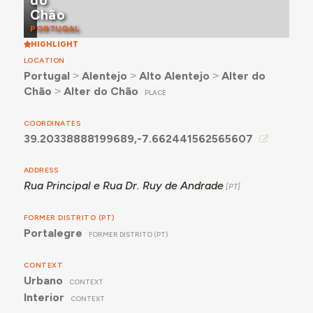
do
Chão
PORTUGAL
HIGHLIGHT
LOCATION
Portugal
˃
Alentejo
˃
Alto Alentejo
˃
Alter do
Chão
˃
Alter do Chão
PLACE
COORDINATES
39.20338888199689,-7.662441562565607
ADDRESS
Rua Principal e Rua Dr. Ruy de Andrade
FORMER DISTRITO (PT)
Portalegre
FORMER DISTRITO (PT)
CONTEXT
Urbano
CONTEXT
Interior
CONTEXT