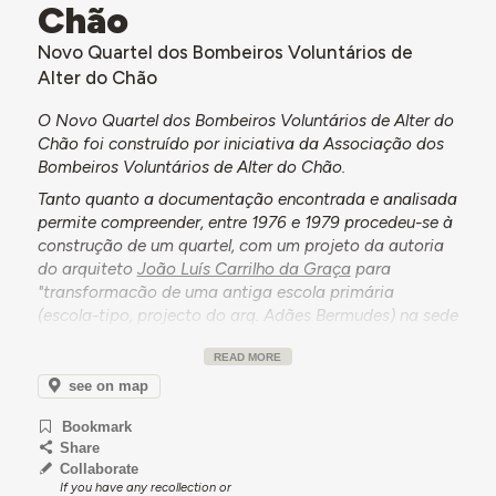
Chão
Novo Quartel dos Bombeiros Voluntários de
Alter do Chão
O Novo Quartel dos Bombeiros Voluntários de Alter do
Chão foi construído por iniciativa da Associação dos
Bombeiros Voluntários de Alter do Chão.
Tanto quanto a documentação encontrada e analisada
permite compreender, entre 1976 e 1979 procedeu-se à
construção de um quartel, com um projeto da autoria
do arquiteto
João Luís Carrilho da Graça
para
"transformacão de uma antiga escola primária
(escola-tipo, projecto do arq. Adães Bermudes) na sede
da Associação dos Bombeiros Voluntários". Este
READ MORE
contou com a comparticipação do Estado, tendo a
empreitada sido adjudicada à firma UNIOBRA -
see on map
Sociedade de Construções Lda.
Bookmark
Contudo, em fevereiro de 1985, a Associação dos
Share
Bombeiros Voluntários de Alter do Chão manifesta,
Collaborate
junto do Ministério do Equipamento Social, a intenção
If you have any recollection or