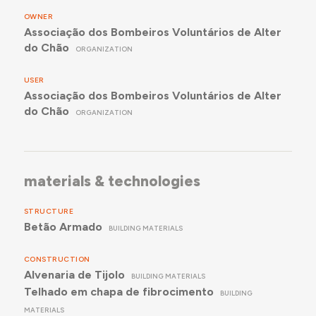
Esteticamente, os alçados foram estudados de
OWNER
forma a garantir o equilíbrio e harmonia do
Associação dos Bombeiros Voluntários de Alter
conjunto, tendo a articulação dos volumes
do Chão
ORGANIZATION
assegurado a integração no ambiente e escala do
local. Os corpos adiantados e os diferentes planos
USER
que compõem plasticamente os alçados, conferem
Associação dos Bombeiros Voluntários de Alter
um jogo de sombras.
do Chão
ORGANIZATION
materials & technologies
STRUCTURE
Betão Armado
BUILDING MATERIALS
CONSTRUCTION
Alvenaria de Tijolo
BUILDING MATERIALS
Telhado em chapa de fibrocimento
BUILDING
MATERIALS