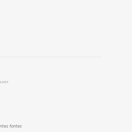
OLOGY
entes fontes