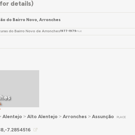
or details)
ão do Bairro Novo, Arronches
turas do Bairro Novo de Arronches
1977-1979
FILE
ches
L
T
˃
Alentejo
˃
Alto Alentejo
˃
Arronches
˃
Assunção
PLACE
88,-7.2854516