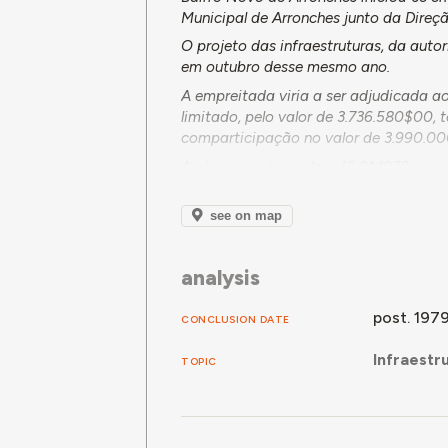
Municipal de Arronches junto da Dire
O projeto das infraestruturas, da auto
em outubro desse mesmo ano.
A empreitada viria a ser adjudicada a
limitado, pelo valor de 3.736.580$00
comparticipação no valor de 3.990.0
A obra seria iniciada a 18.01.1978.
Em fevereiro de 1978 seria solicitada
orçamento total de 739.500$00. Este 
see on map
Não há dados que permitam aferir a da
analysis
post. 197
CONCLUSION DATE
Infraestru
TOPIC