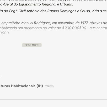
ção-Geral do Equipamento Regional e Urbano.
ria do Eng.º Civil António dos Ramos Domingos e Sousa, viria a s
o empreiteiro Manuel Rodrigues, em novembro de 1977, através d
, totalizando um orçamento no valor de 4.200.000$00 - que cont
00$00.
READ MORE
 a aprovação e comparticipação do projeto de eletrificação do ba
projeto seria aprovado apenas em março de 1979.
ta de conclusão da obra, mas terá sido posterior a 1979.
9
turas Habitacionais (IH)
TERMS