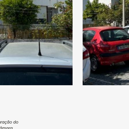
uração do
 Câmara