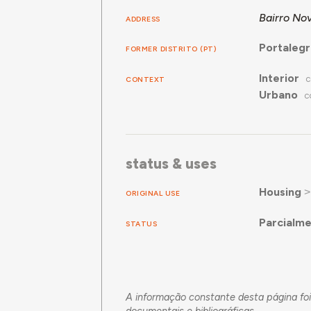
Bairro No
ADDRESS
Portaleg
FORMER DISTRITO (PT)
Interior
CONTEXT
C
Urbano
C
status & uses
Housing
ORIGINAL USE
Parcialme
STATUS
A informação constante desta página foi
documentais e bibliográficas.