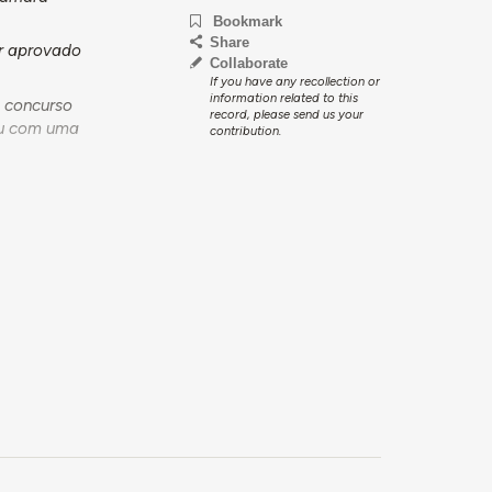
Bookmark
Share
er aprovado
Collaborate
If you have any recollection or
information related to this
e concurso
record, please send us your
ou com uma
contribution.
irro, com um