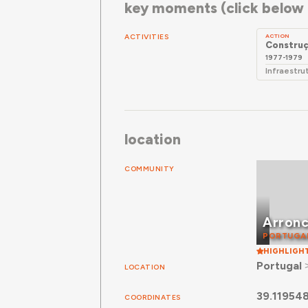
key moments (click below f
ACTIVITIES
ACTION
Construç
1977-1979
Infraestru
location
COMMUNITY
Arron
PORTUGA
HIGHLIGH
Portugal
LOCATION
39.11954
COORDINATES