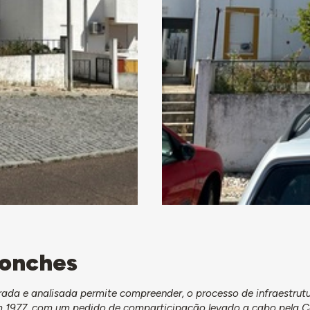
ronches
da e analisada permite compreender, o processo de infraestrut
em 1977, com um pedido de comparticipação levado a cabo pela