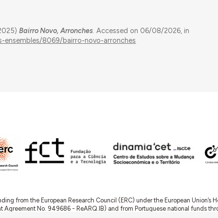
(2025)
Bairro Novo, Arronches
. Accessed on 06/08/2026, in
ngs-ensembles/8069/bairro-novo-arronches
nding from the European Research Council (ERC) under the European Union’s
t Agreement No. 949686 - ReARQ.IB) and from Portuguese national funds thro
 in the cadre of the research project
ArchNeed – The Architecture of Need: Comm