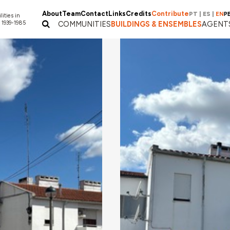
About
Team
Contact
Links
Credits
Contribute
PT
|
ES
|
EN
P
lities in
 1939-1985
COMMUNITIES
BUILDINGS & ENSEMBLES
AGENT