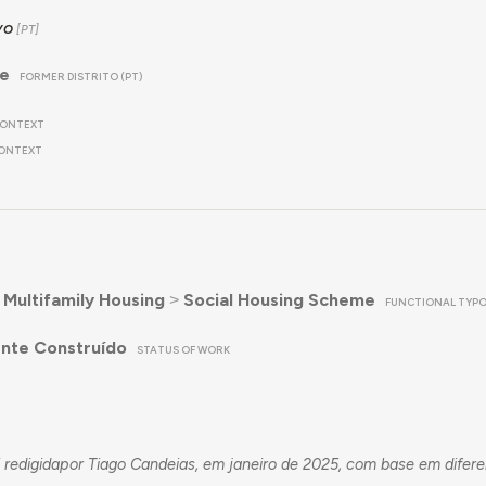
vo
re
FORMER DISTRITO (PT)
ONTEXT
ONTEXT
˃
Multifamily Housing
˃
Social Housing Scheme
FUNCTIONAL TYP
nte Construído
STATUS OF WORK
 redigidapor Tiago Candeias, em janeiro de 2025, com base em difer