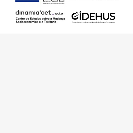
This work has received funding from the
European Research Council (ERC) under the
European Union’s Horizon 2020 Research and
Innovation Programme (Grant Agreement No.
949686 - ReARQ.IB) and from Portuguese
national funds through FCT – Fundação para a
Ciência e a Tecnologia, I.P., in the cadre of the
research project
ArchNeed – The Architecture
of Need: Community Facilities in Portugal
1945-1985
(PTDC/ART-DAQ/6510/2020).