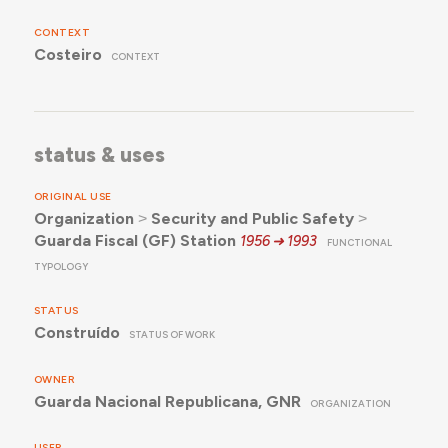
CONTEXT
Costeiro
CONTEXT
status & uses
ORIGINAL USE
Organization
˃
Security and Public Safety
˃
Guarda Fiscal (GF) Station
1956
1993
FUNCTIONAL
TYPOLOGY
STATUS
Construído
STATUS OF WORK
OWNER
Guarda Nacional Republicana, GNR
ORGANIZATION
USER