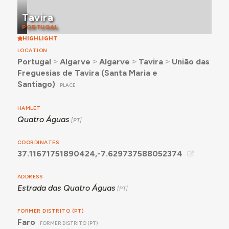
Tavira
PORTUGAL
HIGHLIGHT
LOCATION
Portugal
˃
Algarve
˃
Algarve
˃
Tavira
˃
União das
Freguesias de Tavira (Santa Maria e
Santiago)
PLACE
HAMLET
Quatro Águas
COORDINATES
37.11671751890424,-7.629737588052374
ADDRESS
Estrada das Quatro Águas
FORMER DISTRITO (PT)
Faro
FORMER DISTRITO (PT)