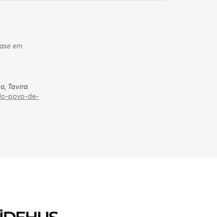
base em
o, Tavira
.
-do-povo-de-