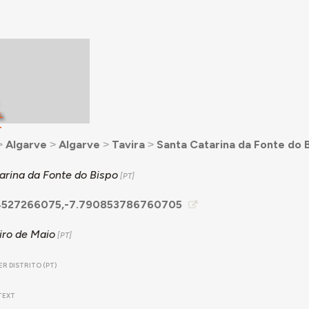
L
T
˃
Algarve
˃
Algarve
˃
Tavira
˃
Santa Catarina da Fonte do 
arina da Fonte do Bispo
4527266075,-7.790853786760705
iro de Maio
R DISTRITO (PT)
TEXT