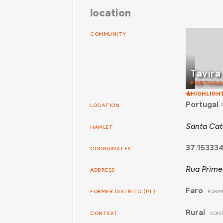
location
COMMUNITY
Tavira
PORTUGA
HIGHLIGH
Portugal
LOCATION
Santa Cat
HAMLET
37.15333
COORDINATES
Rua Prime
ADDRESS
Faro
FORMER DISTRITO (PT)
FORME
Rural
CONTEXT
CON