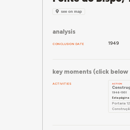
see on map
analysis
1949
CONCLUSION DATE
key moments (click below f
ACTIVITIES
ACTION
Construç
1946-1951
Esta página
Portaria 1
Construçã