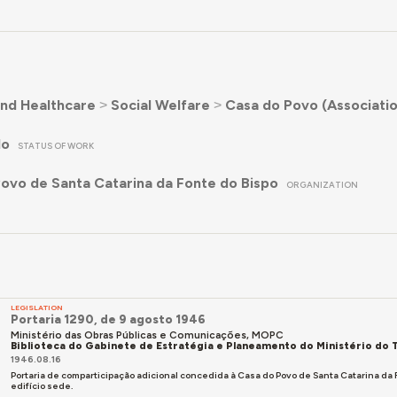
nd Healthcare
˃
Social Welfare
˃
Casa do Povo (Associatio
do
STATUS OF WORK
ovo de Santa Catarina da Fonte do Bispo
ORGANIZATION
LEGISLATION
Portaria 1290, de 9 agosto 1946
Ministério das Obras Públicas e Comunicações, MOPC
Biblioteca do Gabinete de Estratégia e Planeamento do Ministério do T
1946.08.16
Portaria de comparticipação adicional concedida à Casa do Povo de Santa Catarina da
edifício sede.