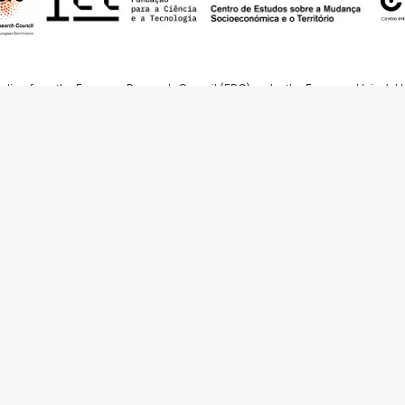
nding from the European Research Council (ERC) under the European Union’s
t Agreement No. 949686 - ReARQ.IB) and from Portuguese national funds thro
 in the cadre of the research project
ArchNeed – The Architecture of Need: Comm
1945-1985
(PTDC/ART-DAQ/6510/2020).
About
Links
Team
Credits
Contact
Contribute
Echoes