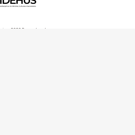
 Horizon 2020 Research and
ugh FCT – Fundação para a
unity Facilities in Portugal
Av. Forças Armadas 1649-026 Lisboa
contacto@arquitecturaaqui.eu
+351 217 650 499