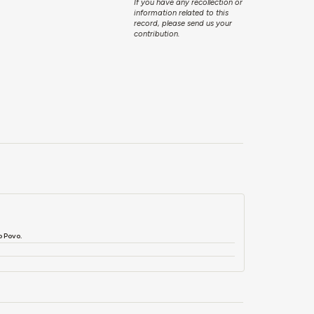
If you have any recollection or
information related to this
record, please send us your
contribution.
 Povo.