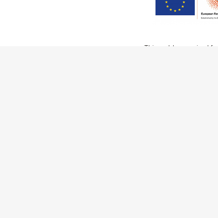
This work has received fu
Innovation Programme (Gran
Ciência e a Tecnologia, I.P.,
Communities
Activities
Buildings & ensembles
Documentation
Agents
Articles & News