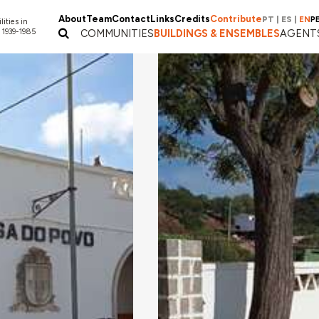
About
Team
Contact
Links
Credits
Contribute
PT
|
ES
|
EN
P
lities in
 1939-1985
COMMUNITIES
BUILDINGS & ENSEMBLES
AGENT