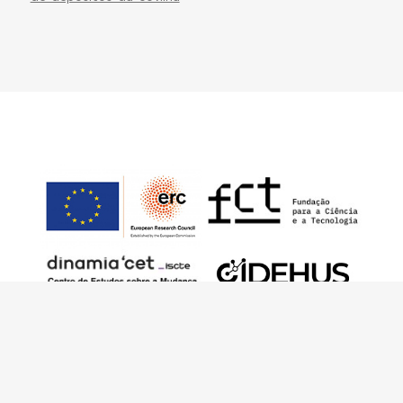
This work has received funding from the
European Research Council (ERC) under the
European Union’s Horizon 2020 Research and
Innovation Programme (Grant Agreement No.