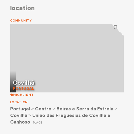
location
COMMUNITY
Covilhã
PORTUGAL
HIGHLIGHT
LOCATION
Portugal
˃
Centro
˃
Beiras e Serra da Estrela
˃
Covilhã
˃
União das Freguesias de Covilhã e
Canhoso
PLACE