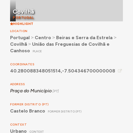
Covilhã
PORTUGAL
HIGHLIGHT
LOCATION
Portugal
˃
Centro
˃
Beiras e Serra da Estrela
˃
Covilhã
˃
União das Freguesias de Covilhã e
Canhoso
PLACE
COORDINATES
40.280088348051514,-7.504346700000008
ADDRESS
Praça do Município
FORMER DISTRITO (PT)
Castelo Branco
FORMER DISTRITO (PT)
CONTEXT
Urbano
CONTEXT