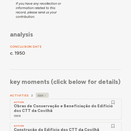
If you have any recollection or
information related to this
record, please send us your
contribution.
analysis
CONCLUSION DATE
c. 1950
key moments (click below for details)
ACTIVITIES
2
ACTION
Obras de Conservação e Beneficiação do Edifício
dos CTT da Covilhã
1959
ACTION
Construção do Edifício dos CTT da Covilhã