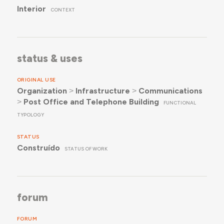
Interior
CONTEXT
status & uses
ORIGINAL USE
Organization
˃
Infrastructure
˃
Communications
˃
Post Office and Telephone Building
FUNCTIONAL
TYPOLOGY
STATUS
Construído
STATUS OF WORK
forum
FORUM