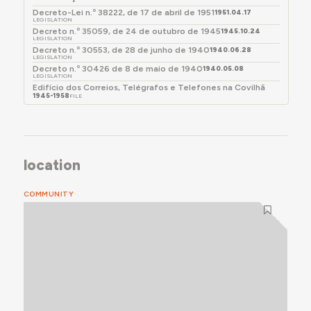
Decreto-Lei n.º 38222, de 17 de abril de 1951
1951.04.17
LEGISLATION
Decreto n.º 35059, de 24 de outubro de 1945
1945.10.24
LEGISLATION
Decreto n.º 30553, de 28 de junho de 1940
1940.06.28
LEGISLATION
Decreto n.º 30426 de 8 de maio de 1940
1940.05.08
LEGISLATION
Edifício dos Correios, Telégrafos e Telefones na Covilhã
1945-1958
FILE
location
COMMUNITY