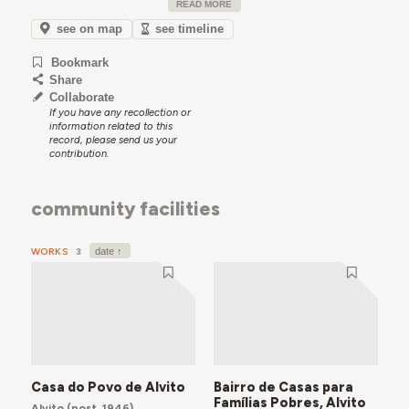
READ MORE
maioritariamente rural, onde o setor primário
desempenha um papel crucial na economia.
see on map
see timeline
Bookmark
Share
Collaborate
If you have any recollection or
information related to this
record, please send us your
contribution.
community facilities
WORKS
3
Casa do Povo de Alvito
Bairro de Casas para
Famílias Pobres, Alvito
Alvito
(post. 1946)