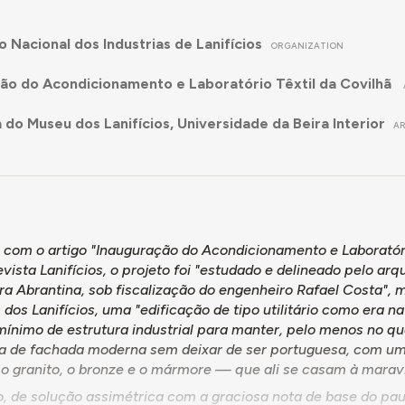
 Nacional dos Industrias de Lanifícios
ORGANIZATION
ão do Acondicionamento e Laboratório Têxtil da Covilhã
a do Museu dos Lanifícios, Universidade da Beira Interior
A
 com o artigo "Inauguração do Acondicionamento e Laboratório
vista Lanifícios, o projeto foi "estudado e delineado pelo ar
ra Abrantina, sob fiscalização do engenheiro Rafael Costa",
s dos Lanifícios, uma "edificação de tipo utilitário como era n
ínimo de estrutura industrial para manter, pelo menos no que
da de fachada moderna sem deixar de ser portuguesa, com um
o granito, o bronze e o mármore — que ali se casam à maravi
o, de solução assimétrica com a graciosa nota de base do pau