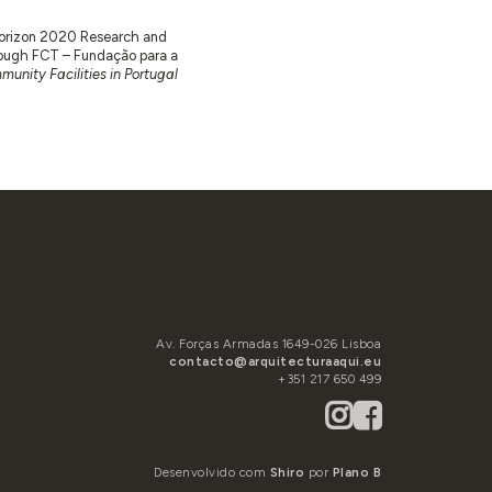
 Horizon 2020 Research and
ugh FCT – Fundação para a
unity Facilities in Portugal
Av. Forças Armadas 1649-026 Lisboa
contacto@arquitecturaaqui.eu
+351 217 650 499
Desenvolvido com
Shiro
por
Plano B