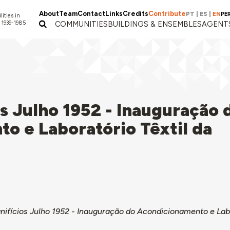
About
Team
Contact
Links
Credits
Contribute
PT
|
ES
|
EN
PE
lities in
 1939-1985
COMMUNITIES
BUILDINGS & ENSEMBLES
AGENT
os Julho 1952 - Inauguração 
o e Laboratório Têxtil da
nifícios Julho 1952 - Inauguração do Acondicionamento e Labo