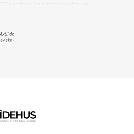
0) que ali explica o destino da obra. um
o a balança e uma tecedeira empunhando a
rna que lhe dá um estilo neoclássico,
a figuração intemporal que nem a roda de fiar
otivos plásticos, justo é dizer que anima
êxtil da
evista-
stíssimo armazém, não desmerece em nada a parte
as. Pesados portões de chapa correm
o hermética e eficazmente."
e magnificência correspondentes à
A presença de suas Excelências os Ministros da
 Fonseca, veio corroborar, como estímulo e
vis e militares, deputados à Assembléia
a, Clero local e muito povo, para saudarem os
NIL João Ubach Chaves, o engenheiro Vicente
, Carlos Coelho, o Governador Civil de Castelo
dos Serviços de Acondicionamento, o Presidente
ando Carneiro."