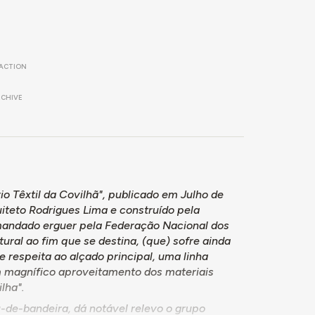
ACTION
RCHIVE
 Têxtil da Covilhã", publicado em Julho de
quiteto Rodrigues Lima e construído pela
 mandado erguer pela Federação Nacional dos
atural ao fim que se destina, (que) sofre ainda
 respeita ao alçado principal, uma linha
 magnífico aproveitamento dos materiais
lha".
-de-bandeira, dá notável relevo o grupo