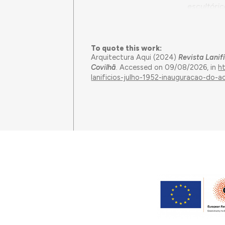
escultóric
pastor, c
lançadeir
represent
To quote this work:
destrói. O
Arquitectura Aqui (2024)
Revista Lanif
sobremanei
Covilhã
. Accessed on 09/08/2026, in
h
(...) A al
lanificios-julho-1952-inauguracao-do-a
laboratori
verticalm
"O ato ina
grandiosid
Economia 
aplauso, a
Nacional 
Ministros
Galcerán, 
Branco e 
do Grêmio