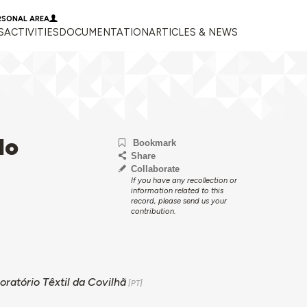
RSONAL AREA
S
ACTIVITIES
DOCUMENTATION
ARTICLES & NEWS
do
Bookmark
Share
Collaborate
If you have any recollection or
information related to this
record, please send us your
contribution.
ratório Têxtil da Covilhã