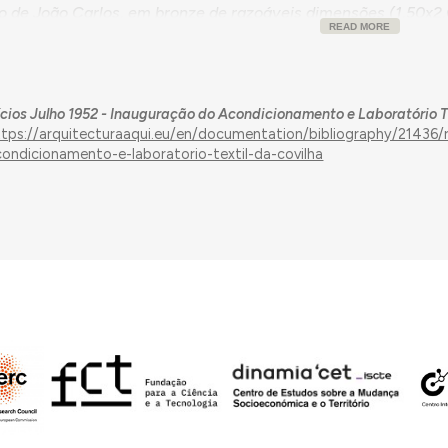
o de João Carlos, em bronze de razoáveis dimensões (1,50x2,0
READ MORE
om o seu cordeiro nos braços, um Mercúrio alado empunhand
a, tudo com um sabor helénico sobreposto à composição mode
am a produção, o comércio e a indústria da lã, colocadas num
 elemento escultórico, naquele ambiente de bairro novo sem m
ícios Julho 1952 - Inauguração do Acondicionamento e Laboratório T
ra o local espraiado, dos mais belos da linda cidade.
ttps://arquitecturaaqui.eu/en/documentation/bibliography/21436/r
a que forma a parte traseira do edifício, constituída por va
condicionamento-e-laboratorio-textil-da-covilha
al e de secretaria na sua preciosa oposição de linhas robust
ente com esforço mínimo dum sistema de alavancas, fechand
ugural (realizado em 1952.06.28) revestiu-se de solenidade 
ade do edifício e à categoria das instalações técnicas. (...) 
e das Corporações, Doutores Ulisses Cortês e José Soares da
 obra da FNIL. (...) Ali de juntaram também as autoridades ci
e procuradores à Câmara Corporativa, magistrados da Comarc
." Estiveram também presentes o Presidente da Direção da F
o Diretor Técnico do Laboratório Têxtil, o Presidente da CMC
o Comandante Militar, o Presidente da Junta Administrativa 
 da Covilhã, o Diretor Técnico e o Delegado do Governo, Fern