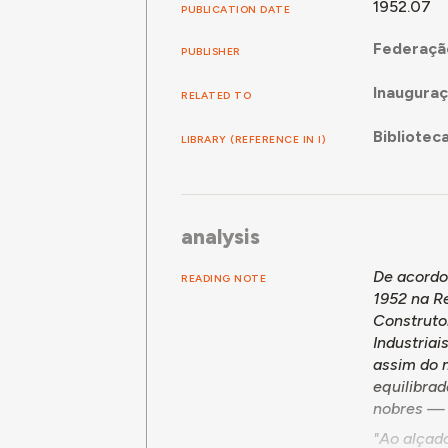
1952.07
PUBLICATION DATE
Federação
PUBLISHER
Inauguraç
RELATED TO
Bibliotec
LIBRARY (REFERENCE IN I)
analysis
De acordo
READING NOTE
1952 na Re
Construto
Industriai
assim do m
equilibra
nobres — 
"Ao alçad