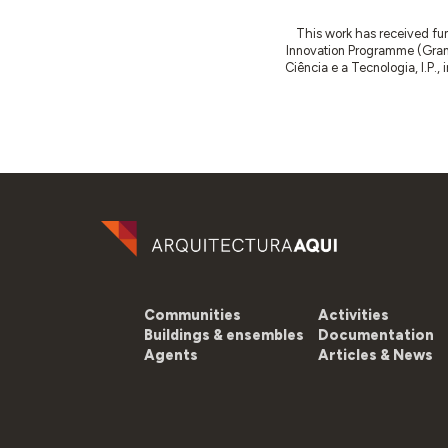
This work has received fu
Innovation Programme (Gran
Ciência e a Tecnologia, I.P.,
Communities
Activities
Buildings & ensembles
Documentation
Agents
Articles & News