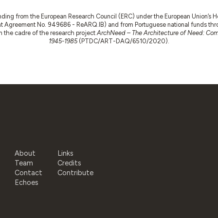
nding from the European Research Council (ERC) under the European Union’s
t Agreement No. 949686 - ReARQ.IB) and from Portuguese national funds thro
 in the cadre of the research project
ArchNeed – The Architecture of Need: Comm
1945-1985
(PTDC/ART-DAQ/6510/2020).
About
Links
Team
Credits
Contact
Contribute
Echoes