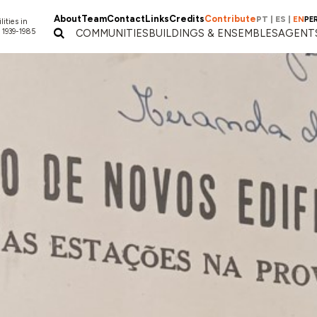
About
Team
Contact
Links
Credits
Contribute
PT
|
ES
|
EN
PE
lities in
 1939-1985
COMMUNITIES
BUILDINGS & ENSEMBLES
AGENT