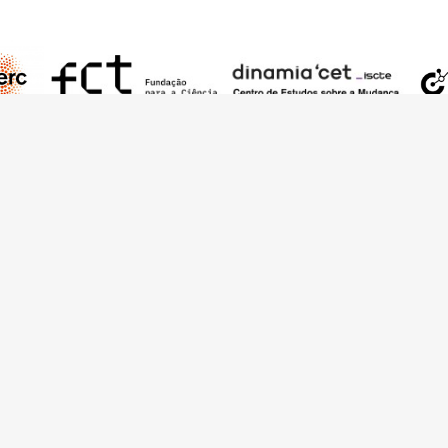
ão é pontuada por chamadas à ação, como por exemplo: “Dei
to de utilidade pública, construindo um edifício e arrendand
gresso da sua terra”.
nding from the European Research Council (ERC) under the European Union’s
t Agreement No. 949686 - ReARQ.IB) and from Portuguese national funds thro
 in the cadre of the research project
ArchNeed – The Architecture of Need: Comm
1945-1985
(PTDC/ART-DAQ/6510/2020).