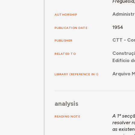
Freguesia
Administr
AUTHORSHIP
1954
PUBLICATION DATE
CTT - Cor
PUBLISHER
Construçã
RELATED TO
Edifício 
Arquivo M
LIBRARY (REFERENCE IN I)
analysis
A 1ª secç
READING NOTE
resolver r
as existen