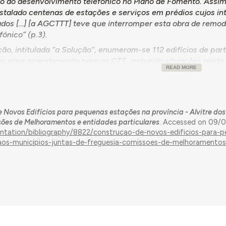
 ao desenvolvimento telefónico no Plano de Fomento. Assim, 
nstalado centenas de estações e serviços em prédios cujos 
dos […] [a AGCTTT] teve que interromper esta obra de remod
fónico” (p.3).
ão, intitulada “a Solução”, enumeram-se 112 edifícios de par
os para arrendamento para os CTT, incluindo situações ainda
READ MORE
e os edifícios de Alijó (construído expressamente para arren
Coja (construído expressamente para arrendamento aos CTT e
 Serra (construído expressamente para arrendamento aos CTT
e Fiação de Lãs, Ltd).
 Novos Edifícios para pequenas estações na província - Alvitre do
ão, “o Alvitre”, explica-se que este movimento se iniciou e
sões de Melhoramentos e entidades particulares
. Accessed on 09/0
TT o transformou em programa de ação. É enfatizado o carát
entation/bibliography/8822/construcao-de-novos-edificios-para-
t-aos-municipios-juntas-de-freguesia-comissoes-de-melhoramentos
objeto as localidades que “não queiram aguardar a sua hora n
ação-Geral, e possuam, ao seu serviço, pessoas dinâmicas, ch
 galvanizarem boas vontades”, e ainda que “é muito difícil co
de instalações em muitas localidades, porque os problemas 
es entre pessoas aí residentes e conhecedoras de todas as ci
rograma “oferece interessantes possibilidades à aplicação de
s e capitalistas” (p.6), sendo os prédios arrendados aos CTT “p
inclui algumas fotografias dos edifícios previamente enumerad