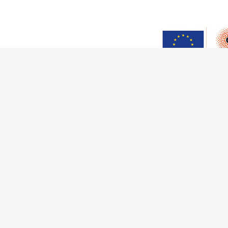
Esta secç
melhoramen
para o pro
This work has received fu
Innovation Programme (Gran
Ciência e a Tecnologia, I.P.,