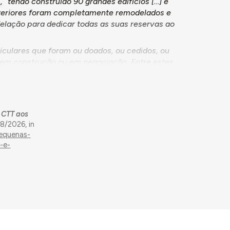
“tendo construído 90 grandes edifícios […] e
interiores foram completamente remodelados e
elação para dedicar todas as suas reservas ao
ticulares que foram ou doados, ou cedidos, ou
 em construção ou em negociação. Entre estes
damento aos CTT e depois adquirido pelos
m 1950, por António Pinto Caldeira Júnior),
 em 1954, pela Sociedade Industrial de
s CTT aos
m 1940, acentuando-se a partir de 1948, ano em
8/2026, in
er descentralizador deste programa, referindo
pequenas-
-e-
os planos gerais estabelecidos pela
eias de iniciativa, ou capazes de carrearem
nhecer em detalhe as possibilidades de
às vezes até se resolvem localmente com
rcunstâncias” (p.6). Para terminar, enfatiza-
 capitais de comerciantes, proprietários,
or seu justo preço” (p.6).
os, incluindo Unhais da Serra, Alijó e Coja.