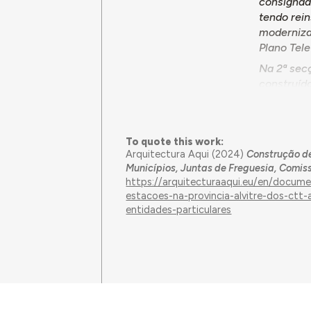
consignado
tendo rei
moderniza
Plano Tele
Na 2ª secç
construíd
incluem-s
mesmos), 
Unhais da
To quote this work:
Penteação 
Arquitectura Aqui (2024)
Construção de
Na 3ª secç
Municípios, Juntas de Freguesia, Comis
que a DGC
https://arquitecturaaqui.eu/en/docum
estacoes-na-provincia-alvitre-dos-ct
como seu 
entidades-particulares
Administr
auxílios e
obtenção 
conversaçõ
se que o p
industriai
O folheto 