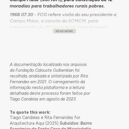
moradias para trabalhadores rurais pobres.
1968.07.30
- FCG refere visita do seu presidente a
Campo Maior, a convite da SCMCM, para
inauguração de 23 casas para trabalhadores
READ MORE
rurais, que tiveram a comparticipação da FCG em
120.000$00
, e de uma Avenida com o nome de
Calouste Gulbenkian. Verifica-se a necessidade de
ampliação do bairro e deficiências assistenciais.
Promete um subsídio de 500.000$00 e propõe à
A documentação localizada nos arquivos
Comissão Delegada a aprovação
. (300.000$00
da Fundação Calouste Gulbenkian foi
seriam destinados ao alargamento do bairro
recolhida, analisada e sintetizada por Rita
económico e 200.000$00 à beneficiação do
Fernandes em 2021. O carregamento da
Hospital e seus anexos).
Proposta é aprovada pela
informação nesta plataforma e a leitura
Comissão Delegada.
detalhada deste processo foram feitos por
1969.04.16
- SCMCM envia à FCG cópia dos
Tiago Candeias em agosto de 2023.
cróquis dos blocos das moradias que pretende
construir com o apoio da FCG
e de alguns
To quote this work:
Tiago Candeias e Rita Fernandes for
particulares.
Solicita parecer
e refere o papel que
Arquitectura Aqui (2025)
Subsídios: Bairro
a SCMCM tem vindo a desenvolver na ajuda à