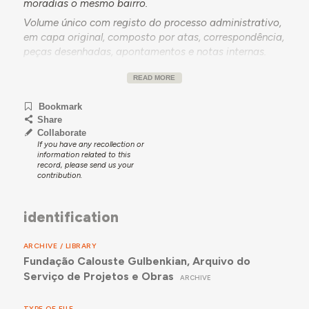
moradias o mesmo bairro.
Volume único com registo do processo administrativo,
em capa original, composto por atas, correspondência,
peças desenhadas, apontamentos e notas internas.
READ MORE
Bookmark
Share
Collaborate
If you have any recollection or
information related to this
record, please send us your
contribution.
identification
ARCHIVE / LIBRARY
Fundação Calouste Gulbenkian, Arquivo do
Serviço de Projetos e Obras
ARCHIVE
TYPE OF FILE