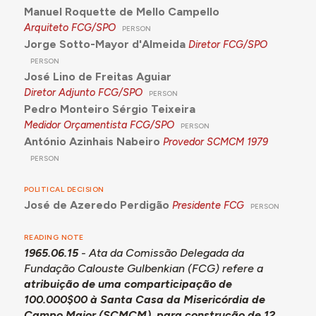
Manuel Roquette de Mello Campello
Arquiteto FCG/SPO
PERSON
Jorge Sotto-Mayor d'Almeida
Diretor FCG/SPO
PERSON
José Lino de Freitas Aguiar
Diretor Adjunto FCG/SPO
PERSON
Pedro Monteiro Sérgio Teixeira
Medidor Orçamentista FCG/SPO
PERSON
António Azinhais Nabeiro
Provedor SCMCM
1979
PERSON
POLITICAL DECISION
José de Azeredo Perdigão
Presidente FCG
PERSON
READING NOTE
1965.06.15
- Ata da Comissão Delegada da
Fundação Calouste Gulbenkian (FCG) refere a
atribuição de uma comparticipação de
100.000$00 à Santa Casa da Misericórdia de
Campo Maior (SCMCM), para construção de 12