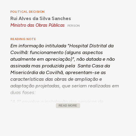
POLITICAL DECISION
Rui Alves da Silva Sanches
Ministro das Obras Públicas
PERSON
READING NOTE
Em informação intitulada "Hospital Distrital da
Covilhã: funcionamento (alguns aspectos
atualmente em apreciação)", não datada e não
assinada mas produzida pela Santa Casa da
Misericórdia da Covilhã, apresentam-se as
características das obras de ampliação e
adaptação projetadas, que seriam realizadas em
duas fases:
"A 1ª envolve a instalação dos serviços de
READ MORE
radiologia, análises clínicas, maternidade, serviço
de sangue, consultas externas e ainda a criação de
novos quartos particulares. A 2ª, inclui um novo
bloco operatório, com três salas de trabalho e
pertinentes serviços de apoio, instalações para o