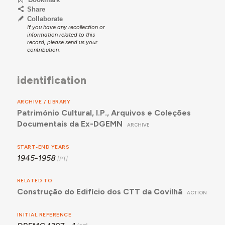
Share
Collaborate
If you have any recollection or
information related to this
record, please send us your
contribution.
identification
ARCHIVE / LIBRARY
Património Cultural, I.P., Arquivos e Coleções
Documentais da Ex-DGEMN
ARCHIVE
START-END YEARS
1945-1958
RELATED TO
Construção do Edifício dos CTT da Covilhã
ACTION
INITIAL REFERENCE