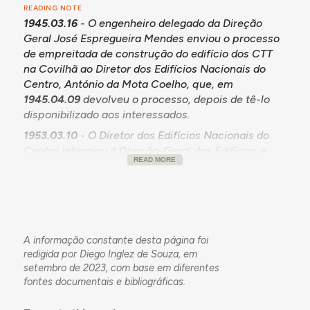
READING NOTE
1945.03.16
- O engenheiro delegado da Direção
Geral José Espregueira Mendes enviou o processo
de empreitada de construção do edifício dos CTT
na Covilhã ao Diretor dos Edifícios Nacionais do
Centro, António da Mota Coelho, que, em
1945.04.09
devolveu o processo, depois de tê-lo
disponibilizado aos interessados.
1953.03.10
- O Diretor dos Edifícios Nacionais do
Centro informou à Direção-Geral dos Edifícios e
READ MORE
Monumentos Nacionais que o único técnico
eletrotécnico e mecânico da Direção dos Edifícios
Nacionais do Centro estava assoberbado com
outros trabalhos que estavam sendo postos a
concurso mas que deveria fazer a vistoria da
A informação constante desta página foi
instalação do aquecimento do edifício dos CTT na
redigida por Diego Inglez de Souza, em
Covilhã.
setembro de 2023, com base em diferentes
1953.03.10
- O Diretor dos Edifícios Nacionais do
fontes documentais e bibliográficas.
Centro Álvaro Teixeira Morais Pinto de Almeida
comunicou ao Diretor da DGEMN que a vistoria no