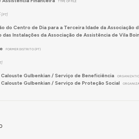
 Assistência Financeira
TYPE OF FILE
5
o do Centro de Dia para a Terceira Idade da Associação d
 das Instalações da Associação de Assistência de Vila Boim
re
FORMER DISTRITO (PT)
Calouste Gulbenkian / Serviço de Beneficiência
ORGANIZATI
Calouste Gulbenkian / Serviço de Proteção Social
ORGANIZ
0