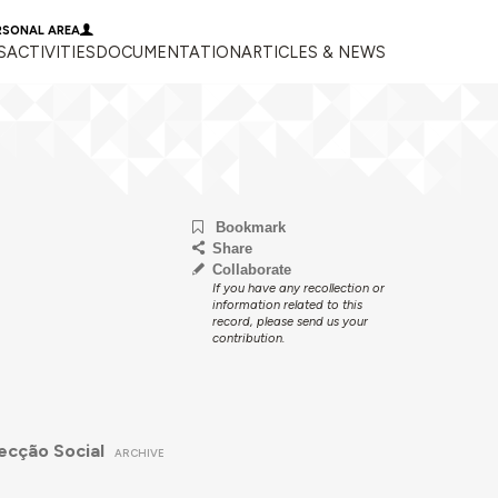
RSONAL AREA
S
ACTIVITIES
DOCUMENTATION
ARTICLES & NEWS
Bookmark
Share
Collaborate
If you have any recollection or
information related to this
record, please send us your
contribution.
ecção Social
ARCHIVE