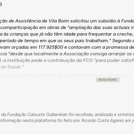
3
ção de Assistência de Vila Boim solicitou um subsídio à Fund
 comparticipação em obras de "ampliação das suas actuais in
ia às crianças que já não têm idade para frequentar a creche
 período de tempo em que os seus pais trabalham." Segundo 
avam orçadas em 117.925$00 e contavam com a promessa de 
ncia "desde que localmente a Associação consiga arranjar os 
 a instituição pede a contribuição da FCG "para poder satisf
 da Saúde."
a ao solicitado, em 21 de abril de 1972 o Serviço de Saúde 
READ MORE
$00.
unho de 1985, o mesmo serviço concede um novo subsídio à ins
da Fundação Calouste Gulbenkian foi recolhida, analisada e sintetiz
nformação nesta plataforma foi feito por Ricardo Costa Agarez em j