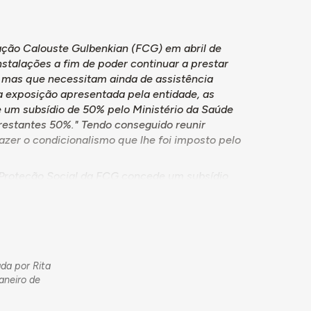
ação Calouste Gulbenkian (FCG) em abril de
stalações a fim de poder continuar a prestar
, mas que necessitam ainda de assistência
a exposição apresentada pela entidade, as
um subsídio de 50% pelo Ministério da Saúde
restantes 50%." Tendo conseguido reunir
azer o condicionalismo que lhe foi imposto pelo
e Proteção Social da FCG concede um subsídio
tituição, no valor de 515.000$00.
ada por Rita
aneiro de