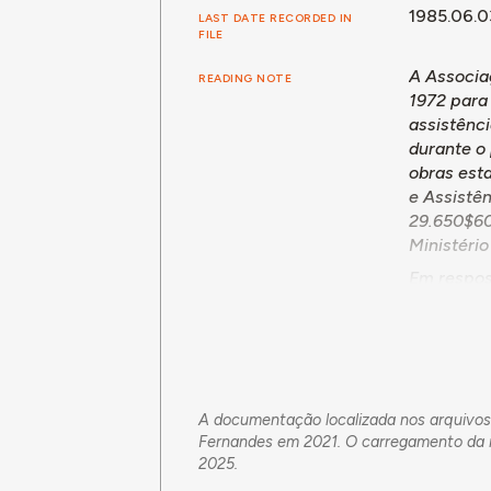
1985.06.0
LAST DATE RECORDED IN
FILE
A Associa
READING NOTE
1972 para
assistênc
durante o
obras est
e Assistê
29.650$60,
Ministério
Em respost
de 29.302
Em 3 de j
A documentação localizada nos arquivos 
Fernandes em 2021. O carregamento da i
2025.