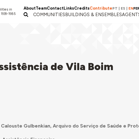
About
Team
Contact
Links
Credits
Contribute
PT
|
ES
|
EN
PE
lities in
 1939-1985
COMMUNITIES
BUILDINGS & ENSEMBLES
AGENT
sistência de Vila Boim
Calouste Gulbenkian, Arquivo do Serviço de Saúde e Prot