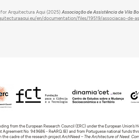
 for Arquitectura Aqui (2025)
Associação de Assistência de Vila B
quitecturaaqui.eu/en/documentation/files/19519/associacao-de-as
nding from the European Research Council (ERC) under the European Union’s
t Agreement No. 949686 - ReARQ.IB) and from Portuguese national funds thro
 in the cadre of the research project
ArchNeed – The Architecture of Need: Comm