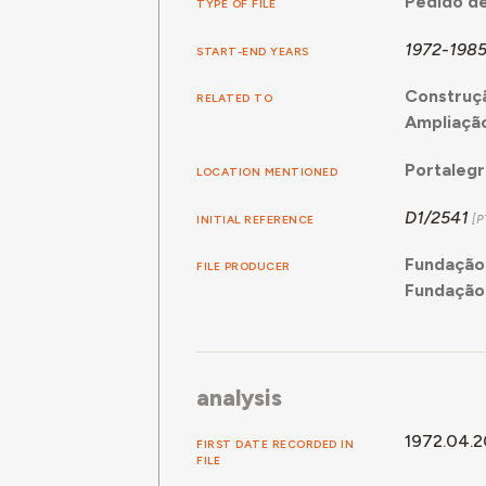
Pedido de
TYPE OF FILE
1972-198
START-END YEARS
Construçã
RELATED TO
Ampliação
Portaleg
LOCATION MENTIONED
D1/2541
INITIAL REFERENCE
Fundação 
FILE PRODUCER
Fundação 
analysis
1972.04.2
FIRST DATE RECORDED IN
FILE