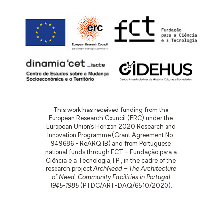
favoravelmente, é autorizada por despacho a
1968.10.03.
1968.09.30 – A Divisão de Melhoramentos Urbanos
(DMU) comunica à Direção de Urbanização de
Portalegre (DUPg) a abertura do processo
definitivo intitulado “Construção do Posto da GNR
de Gavião”, com o n.º 303/MU/68.
Na mesma data, a DSMU remete ao Diretor
Delegado nas Obras de Edifícios de Cadeias das
Guardas Republicana, Fiscais e das Alfândegas
This work has received funding from the
(DOECGRFA) um projeto da obra e solicita parecer.
European Research Council (ERC) under the
European Union’s Horizon 2020 Research and
1968.10.04 – DSMU informa CMG da previsão de
Innovation Programme (Grant Agreement No.
inclusão da obra no futuro Plano de
949686 - ReARQ.IB) and from Portuguese
national funds through FCT – Fundação para a
Melhoramentos Urbanos
e da intenção de
Ciência e a Tecnologia, I.P., in the cadre of the
apreciação do projeto.
research project
ArchNeed – The Architecture
of Need: Community Facilities in Portugal
1968.11.21 – Informação n.º 217 da Direção Geral
1945-1985
(PTDC/ART-DAQ/6510/2020).
dos Serviços de Urbanização (DGSU) relativa à
apreciação do projeto.
Explana-se mais uma vez a
necessidade da obra. Refere-se