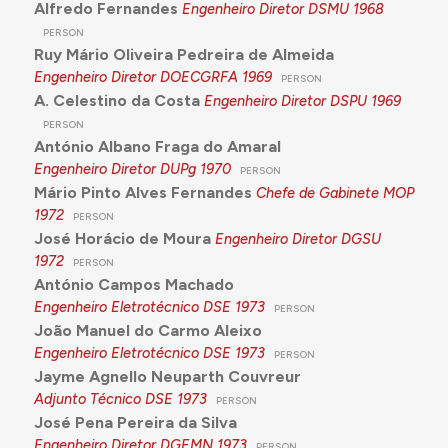
Alfredo Fernandes
Engenheiro Diretor DSMU
1968
PERSON
Ruy Mário Oliveira Pedreira de Almeida
Engenheiro Diretor DOECGRFA
1969
PERSON
A. Celestino da Costa
Engenheiro Diretor DSPU
1969
PERSON
António Albano Fraga do Amaral
Engenheiro Diretor DUPg
1970
PERSON
Mário Pinto Alves Fernandes
Chefe de Gabinete MOP
1972
PERSON
José Horácio de Moura
Engenheiro Diretor DGSU
1972
PERSON
António Campos Machado
Engenheiro Eletrotécnico DSE
1973
PERSON
João Manuel do Carmo Aleixo
Engenheiro Eletrotécnico DSE
1973
PERSON
Jayme Agnello Neuparth Couvreur
Adjunto Técnico DSE
1973
PERSON
José Pena Pereira da Silva
Engenheiro Diretor DGEMN
1973
PERSON