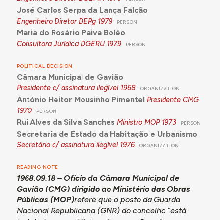
José Carlos Serpa da Lança Falcão
Engenheiro Diretor DEPg
1979
PERSON
Maria do Rosário Paiva Boléo
Consultora Jurídica DGERU
1979
PERSON
POLITICAL DECISION
Câmara Municipal de Gavião
Presidente c/ assinatura ilegível
1968
ORGANIZATION
António Heitor Mousinho Pimentel
Presidente CMG
1970
PERSON
Rui Alves da Silva Sanches
Ministro MOP
1973
PERSON
Secretaria de Estado da Habitação e Urbanismo
Secretário c/ assinatura ilegível
1976
ORGANIZATION
READING NOTE
1968.09.18
–
Ofício da Câmara Municipal de
Gavião (CMG) dirigido ao Ministério das Obras
Públicas (MOP)
refere que o posto da Guarda
Nacional Republicana (GNR) do concelho “está