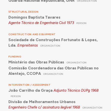
Guarda Nacional Republicana, GNR
ORGANIZATION
STRUCTURAL DESIGN
Domingos Baptista Tavares
Agente Técnico de Engenharia Civil
1973
PERSON
CONSTRUCTION AND EQUIPMENT
Sociedade de Construções Fortunato & Lopes,
Lda.
Empreiteiros
ORGANIZATION
FUNDING
Ministério das Obras Públicas
ORGANIZATION
Comissão Coordenadora das Obras Públicas no
Alentejo, CCOPA
ORGANIZATION
INTERVENTION / ASSESSMENT
João Carrilho da Graça
Adjunto Técnico DUPg
1968
PERSON
Divisão de Melhoramentos Urbanos
Engenheiro Chefe c/ assinatura ilegível
1968
ORGANIZATION