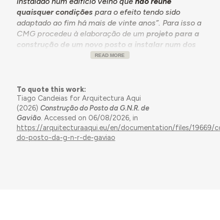
instalado num edifício velho que
não reúne
quaisquer condições
para o efeito tendo sido
adaptado ao fim há mais de vinte anos”. Para isso a
CMG procedeu à elaboração de um
projeto para a
construção de um novo posto a instalar num dos
seus terrenos
.
Solicitam a aprovação e a
READ MORE
comparticipação financeira do Estado.
1968.09.21 – Informação n.º 172 da Direção dos
To quote this work:
Serviços de Melhoramentos Urbanos
Tiago Candeias for Arquitectura Aqui
(DSMU)
relativo à construção do posto da GNR,
(2026)
Construção do Posto da G.N.R. de
onde são referidos os recursos suficientes da
Gavião
. Accessed on 06/08/2026, in
entidade para executar a obra mediante
https://arquitecturaaqui.eu/en/documentation/files/19669/
comparticipação, e se
justifica a mesma “em
do-posto-da-g-n-r-de-gaviao
virtude de o Posto se encontrar presentemente
instalado em condições muito
deficientes”.
O
orçamento é estimado em
640.000$00, com uma comparticipação de
212.000$00
. Considerando-se a utilidade da obra,
propõe-se a inclusão em futuro plano e a
promoção da apreciação do projeto. Informada