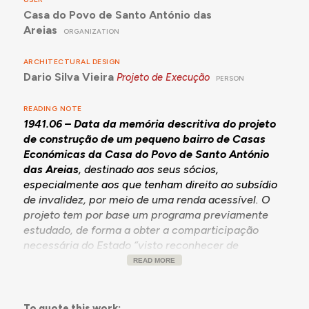
Casa do Povo de Santo António das
Areias
ORGANIZATION
ARCHITECTURAL DESIGN
Dario Silva Vieira
Projeto de Execução
PERSON
READING NOTE
1941.06 – Data da memória descritiva do projeto
de construção de um pequeno bairro de Casas
Económicas da Casa do Povo de Santo António
das Areias
, destinado aos seus sócios,
especialmente aos que tenham direito ao subsídio
de invalidez, por meio de uma renda acessível. O
projeto tem por base um programa previamente
estudado, de forma a obter a comparticipação
necessária do Estado “visto reconhecer de
antemão não poder, só por si, com o encargo total
READ MORE
da construção agora prevista – 20 habitações”,
estando previsto, no futuro, o alargamento do
bairro “no sentido perpendicular à estrada”.
To quote this work: