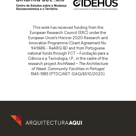
relativamente à composição da cozinha e casas de
banho e às soluções adotadas. Finaliza, assumindo
que para a execução da ampliação projetada será
necessário proceder a
obras de demolição e a
This work has received funding from the
algumas alterações ao nível dos vãos
, de forma a
European Research Council (ERC) under the
permitir o reforço da construção existente. Os
European Union’s Horizon 2020 Research and
cálculos e desenhos de estabilidade, bem como os
Innovation Programme (Grant Agreement No.
949686 - ReARQ.IB) and from Portuguese
acabamentos, estão discriminados no projeto.
national funds through FCT – Fundação para a
Acompanha esta memória descritiva um
mapa de
Ciência e a Tecnologia, I.P., in the cadre of the
research project
ArchNeed – The Architecture
acabamentos
, com data idêntica.
of Need: Community Facilities in Portugal
1945-1985
(PTDC/ART-DAQ/6510/2020).