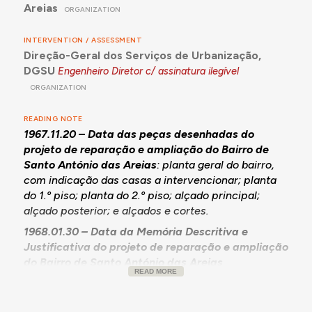
Areias
ORGANIZATION
INTERVENTION / ASSESSMENT
Direção-Geral dos Serviços de Urbanização,
DGSU
Engenheiro Diretor c/ assinatura ilegível
ORGANIZATION
READING NOTE
1967.11.20 – Data das peças desenhadas do
projeto de reparação e ampliação do Bairro de
Santo António das Areias
: planta geral do bairro,
com indicação das casas a intervencionar; planta
do 1.º piso; planta do 2.º piso; alçado principal;
alçado posterior; e alçados e cortes.
1968.01.30 – Data da Memória Descritiva e
Justificativa do projeto de reparação e ampliação
do Bairro de Santo António das Areias
READ MORE
(habitações n.º 1 a 20)
. Começa por referir que é
pretensão da Casa do Povo de Santo António das
Areias (CPSAA) “levar a efeito a reparação e