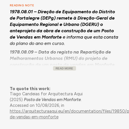
READING NOTE
1978.08.01 – Direção de Equipamento do Distrito
de Portalegre (DEPg) remete à Direção-Geral de
Equipamento Regional e Urbano (DGERU) o
anteprojeto da obra de construção de um Posto
de Vendas em Monforte
e informa que esta consta
do plano do ano em curso.
1978.08.09 – Data do registo na Repartição de
Melhoramentos Urbanos (RMU) do projeto de
construção de um posto de vendas em Monforte,
READ MORE
elaborado pelo Gabinete de Apoio Técnico de
Portalegre (GATPg)
, composto por
peças escritas
e peças desenhadas
. A
memória descritiva
refere
To quote this work:
que o projeto estava previso no Plano Geral de
Tiago Candeias for Arquitectura Aqui
Urbanização de Monforte, ficando situado na zona
(2025)
Posto de Vendas em Monforte
.
nascente, “numa área de expansão destinada a
Accessed on 10/08/2026, in
habitação”. Acrescenta que, dada a inclinação do
https://arquitecturaaqui.eu/en/documentation/files/19850/
terreno, a construção será “
em 3 níveis
para menor
de-vendas-em-monforte
movimento de terras” que correspondem a
3
corpos
, tendo-se recuado “a construção da linha do