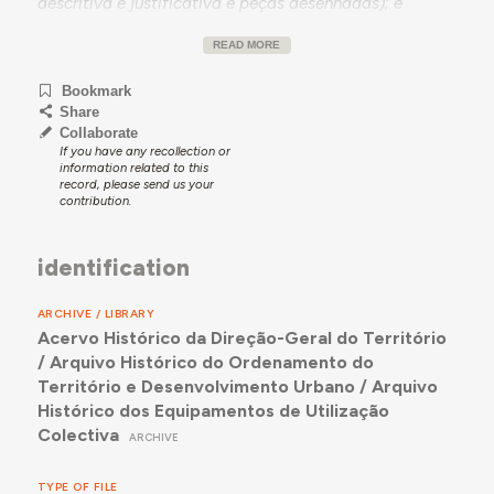
descritiva e justificativa e peças desenhadas); e
projeto de eletrificação (memória descritiva e
READ MORE
orçamento); e programa do concurso.
Bookmark
Share
Collaborate
If you have any recollection or
information related to this
record, please send us your
contribution.
identification
ARCHIVE / LIBRARY
Acervo Histórico da Direção-Geral do Território
/ Arquivo Histórico do Ordenamento do
Território e Desenvolvimento Urbano / Arquivo
Histórico dos Equipamentos de Utilização
Colectiva
ARCHIVE
TYPE OF FILE