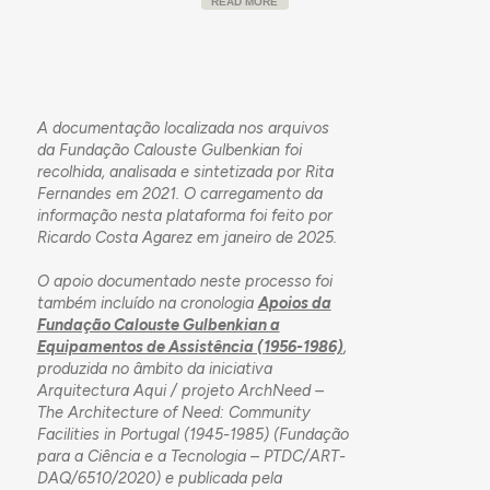
correspondência, deve ter sido iniciada em 1966,
READ MORE
sendo efetuado um novo pedido de subsídio em
1967 para ajudar a suportar os custos de
conclusão. A sede do Centro de Assistência Social
de Nossa Senhora do Carmo, segundo
correspondência, terá sido concluída em 1970. O
A documentação localizada nos arquivos
primeiro subsídio (Esc. 308.500$00) foi pago em
da Fundação Calouste Gulbenkian foi
três prestações e o segundo subsídio (Esc.
recolhida, analisada e sintetizada por Rita
159.563$00) em apenas uma.
Fernandes em 2021. O carregamento da
informação nesta plataforma foi feito por
O processo para a construção da sede inicia com o
Ricardo Costa Agarez em janeiro de 2025.
pedido de subsídio em 1963 e termina com uma
correspondência de 1971, onde a Fundação
O apoio documentado neste processo foi
Calouste Gulbenkian envia uma certidão do último
também incluído na cronologia
Apoios da
subsídio concedido para a conclusão da obra. Não é
Fundação Calouste Gulbenkian a
descrito em nenhum momento a data inicial da
Equipamentos de Assistência (1956-1986)
,
produzida no âmbito da iniciativa
construção ou data de inauguração, embora se
Arquitectura Aqui / projeto ArchNeed –
considere o ano de 1966 como a data inicial tendo
The Architecture of Need: Community
em conta uma factura relativa à cravação das
Facilities in Portugal (1945-1985) (Fundação
estacas para as fundações.
para a Ciência e a Tecnologia – PTDC/ART-
DAQ/6510/2020) e publicada pela