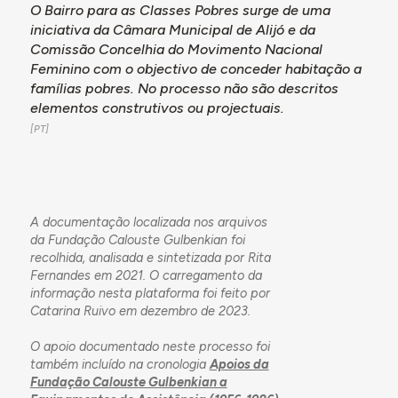
fogos, em blocos de 2 casas". Em Fevereiro de 1966
O Bairro para as Classes Pobres surge de uma
a FCG concede um subsídio de 200.000$00 "para
iniciativa da Câmara Municipal de Alijó e da
conjuntamente com as comparticipações
Comissão Concelhia do Movimento Nacional
conseguidas junto do Ministério das Obras Públicas
Feminino com o objectivo de conceder habitação a
e da Câmara Municipal de Alijó poder mandar
famílias pobres. No processo não são descritos
construir um bairro de vinte casas em regime de
elementos construtivos ou projectuais.
auto-construção".
A documentação localizada nos arquivos
da Fundação Calouste Gulbenkian foi
recolhida, analisada e sintetizada por Rita
Fernandes em 2021. O carregamento da
informação nesta plataforma foi feito por
Catarina Ruivo em dezembro de 2023.
O apoio documentado neste processo foi
também incluído na cronologia
Apoios da
Fundação Calouste Gulbenkian a