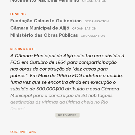
Movimento Nacional Feminino
ORGANIZATION
FUNDING
Fundação Calouste Gulbenkian
ORGANIZATION
Câmara Municipal de Alijó
ORGANIZATION
Ministério das Obras Públicas
ORGANIZATION
READING NOTE
A Câmara Municipal de Alijó solicitou um subsídio à
FCG em Outubro de 1964 para comparticipação
nas obras de construção de "dez casas para
pobres". Em Maio de 1965 a FCG indefere o pedido,
"uma vez que se encontra ainda em execução o
subsídio de 300.000$00 atribuído a essa Câmara
Municipal para a construção de 20 habitações
destinadas às vítimas da última cheia no Rio
Douro".
READ MORE
Em Janeiro de 1966 a Comissão Concelhia do
Movimento Nacional Feminino inicia um pedido de
subsídio para o "levantamento de um bairro de 20
OBSERVATIONS