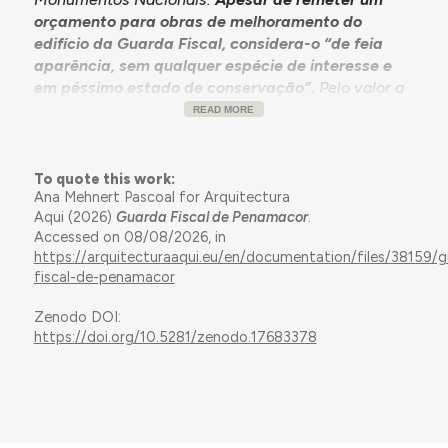
orçamento para obras de melhoramento do
edifício da Guarda Fiscal, considera-o “de feia
aparência, sem qualquer espécie de interesse e
em péssimo estado de conservação”.
Pelo valor a
que ascenderiam as obras, julga que
em momento
READ MORE
oportuno se deverá optar pela construção de um
novo edifício
e apenas fazer pequenas
intervenções no existente.
To quote this work:
Ana Mehnert Pascoal for Arquitectura
Aqui (2026)
Guarda Fiscal de Penamacor
.
Accessed on 08/08/2026, in
https://arquitecturaaqui.eu/en/documentation/files/38159/g
fiscal-de-penamacor
Zenodo DOI:
https://doi.org/10.5281/zenodo.17683378