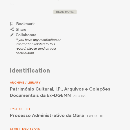
READ MORE
Bookmark
Share
Collaborate
If you have any recollection or
information related to this
record, please send us your
contribution.
identification
ARCHIVE / LIBRARY
Património Cultural, I.P., Arquivos e Coleções
Documentais da Ex-DGEMN
ARCHIVE
TYPE OF FILE
Processo Administrativo da Obra
TYPE OF FILE
START-END YEARS