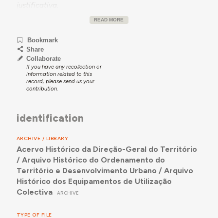
justificativa.
2º volume – Projeto de eletricidade.
READ MORE
3º volume – Cálculos de betão armado.
Bookmark
4º volume – Projeto definitivo de arquitetura e
Share
memória descritiva e justificativa.
Collaborate
If you have any recollection or
5º volume – Medições e orçamentos.
information related to this
record, please send us your
contribution.
identification
ARCHIVE / LIBRARY
Acervo Histórico da Direção-Geral do Território
/ Arquivo Histórico do Ordenamento do
Território e Desenvolvimento Urbano / Arquivo
Histórico dos Equipamentos de Utilização
Colectiva
ARCHIVE
TYPE OF FILE