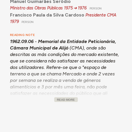
Manuel Guimarães Serôdio
Ministro das Obras Públicas
1975
1976
PERSON
Francisco Paula da Silva Cardoso
Presidente CMA
1979
PERSON
READING NOTE
1962.09.06
-
Memorial da Entidade Peticionária,
Câmara Municipal de Alijó
(CMA), onde são
descritas as más condições do mercado existente,
que se considera não satisfazer as necessidades
dos utilizadores. Refere-se que o "espaço de
terreno a que se chama Mercado e onde 2 vezes
por semana se realiza a venda de géneros
alimentícios e 3 por mês uma feira, não pode
satisfazer as necessidades do público que ali
ocorre.
READ MORE
Sem pavimentos e em local de difícil escoamento
das águas, só a muito custo e com extremo
sacrifício, na época das chuvas, se consegue por
ali transitar.