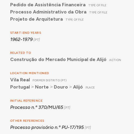
Pedido de Assistência Financeira
TYPE OF FILE
Processo Administrativo da Obra
TYPE OF FILE
Projeto de Arquitetura
TYPE OF FILE
START-END YEARS
1962-1979
RELATED TO
Construção do Mercado Municipal de Alijó
ACTION
LOCATION MENTIONED
Vila Real
FORMER DISTRITO (PT)
Portugal
˃
Norte
˃
Douro
˃
Alijó
PLACE
INITIAL REFERENCE
Processo n.º 370/MU/65
OTHER REFERENCES
Processo provisório n.º PU-17/195