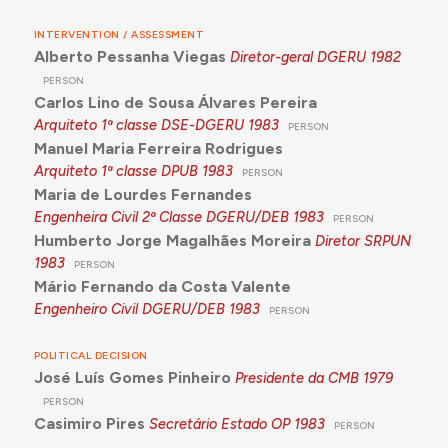
INTERVENTION / ASSESSMENT
Alberto Pessanha Viegas
Diretor-geral DGERU
1982
PERSON
Carlos Lino de Sousa Álvares Pereira
Arquiteto 1ª classe DSE-DGERU
1983
PERSON
Manuel Maria Ferreira Rodrigues
Arquiteto 1ª classe DPUB
1983
PERSON
Maria de Lourdes Fernandes
Engenheira Civil 2ª Classe DGERU/DEB
1983
PERSON
Humberto Jorge Magalhães Moreira
Diretor SRPUN
1983
PERSON
Mário Fernando da Costa Valente
Engenheiro Civil DGERU/DEB
1983
PERSON
POLITICAL DECISION
José Luís Gomes Pinheiro
Presidente da CMB
1979
PERSON
Casimiro Pires
Secretário Estado OP
1983
PERSON