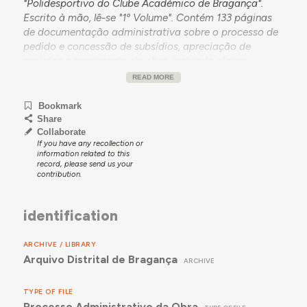
"Polidesportivo do Clube Académico de Bragança".
Escrito à mão, lê-se "1º Volume". Contém 133 páginas
de documentação administrativa sobre o processo de
pedido e concessão de subsídios, apreciação de
projetos e seguimento de obra, incluindo alguns
desenhos de implantação, que se aproximam mas não
READ MORE
correspondem ao hoje existente no local, e desenhos de
arquitetura do edifício dedicado a balneários e
Bookmark
espaços administrativos. Não contém nenhuma
Share
Collaborate
documentação indicativa da data de conclusão da
If you have any recollection or
obra. No final, inclui um conjunto de propostas de
information related to this
instalação de sistema de aquecimento de água com
record, please send us your
contribution.
energia solar.
identification
ARCHIVE / LIBRARY
Arquivo Distrital de Bragança
ARCHIVE
TYPE OF FILE
Processo Administrativo da Obra