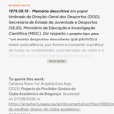
READING NOTE
1979.09.19
-
Memória descritiva
em papel
timbrado da Direção-Geral dos Desportos (DGD),
Secretaria de Estado da Juventude e Desportos
(SEJD), Ministério da Educação e Investigação
Científica (MEIC). Diz respeito
a
projeto-tipo para
que permita a
“um recinto desportivo descoberto
maior polivalência, por forma a consentir a prática
de todas as modalidades consideradas de salão e a
utilização por o maio número de praticantes”.
Procura-se criar uma “instalação economicamente
READ MORE
viável” e incentivar a prática desportiva ao ar livre.
Este estudo é um “projeto orientador” fixando
dimensões, tipos de pavimentos aconselháveis e
To quote this work:
Catarina Ruivo for Arquitectura Aqui
proteções, que poderá vir a ser construído numa
(2025)
Projecto do Pavilhão-Ginásio do
grande diversidade de regiões, pelo que, não se
Clube Académico de Bragança
. Accessed
prevendo “o seu enquadramento arquitectónico,
on 07/08/2026, in
aconselha-se que seja integrado numa zona verde
https://arquitecturaaqui.eu/en/documentation/files/4980/p
existente ou a criar”. O projeto-tipo não inclui
do-pavilhao-ginasio-do-clube-academico-
balneários e vestiários, por se considerarem