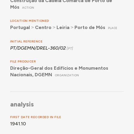
Construção da Cadeia Comarcã de Porto de
Mós
ACTION
LOCATION MENTIONED
Portugal
˃
Centro
˃
Leiria
˃
Porto de Mós
PLACE
INITIAL REFERENCE
PT/DGEMN/DREL-360/02
FILE PRODUCER
Direção-Geral dos Edifícios e Monumentos
Nacionais, DGEMN
ORGANIZATION
analysis
FIRST DATE RECORDED IN FILE
1941.10