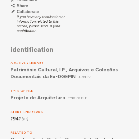
Share
Collaborate
If you have any recollection or
information related to this
record, please send us your
contribution.
identification
ARCHIVE / LIBRARY
Património Cultural, I.P., Arquivos e Coleções
Documentais da Ex-DGEMN
ARCHIVE
TYPE OF FILE
Projeto de Arquitetura
TYPE OF FILE
START-END YEARS
1941
RELATED TO