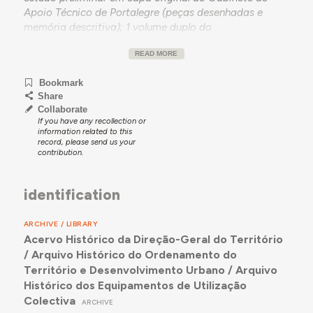
Apoio Técnico de Portalegre (peças desenhadas e
memória descritiva); 1 volume duplo do
anteprojeto
(peças desenhadas e memória descritiva)
; 1
READ MORE
volume do projeto de arquitetura (peças desenhadas);
1 volume do projeto de estrutura e redes (peças
Bookmark
desenhadas); 1 volume do projeto de eletricidade
Share
(peças desenhadas); 1 volume do processo do concurso
Collaborate
[em capa não original]; 1 volume com projeto de
If you have any recollection or
drenagem (peças desenhadas e memória descritiva); e
information related to this
record, please send us your
1 volume de peças escritas. [com exceção dos volumes
contribution.
já mencionados, todos os restantes se encontram em
capa original do Gabinete de Apoio Técnico de Elvas].
identification
ARCHIVE / LIBRARY
Acervo Histórico da Direção-Geral do Território
/ Arquivo Histórico do Ordenamento do
Território e Desenvolvimento Urbano / Arquivo
Histórico dos Equipamentos de Utilização
Colectiva
ARCHIVE