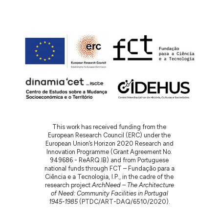
Secretário de Estado,
orçada em 66.735.000$00.
1986.02.24 – Adjudicação da empreitada à firma
Celestino Barata Martins,
por homologação do
Secretário de Estado da Administração Local e
Ordenamento do Território,
pelo valor de
57.567.823$70.
1986.03.20 – Início dos trabalhos. Aprovação, por
despacho, da proposta de comparticipação no
valor de 41.600.000$00, inserida no Plano de
Obras Novas – Quartéis de Bombeiros de 1985.
1989.05.05 – Conclusão dos trabalhos.
This work has received funding from the
1990.01.08 – Data da homologação do Auto de
European Research Council (ERC) under the
European Union’s Horizon 2020 Research and
Receção Provisória, datado de 1989.05.05,
onde
Innovation Programme (Grant Agreement No.
se dava conta da “necessidade de efetuar durante
949686 - ReARQ.IB) and from Portuguese
o prazo de garantia a substituição de vidros
national funds through FCT – Fundação para a
partidos, a resolução das infiltrações na
Ciência e a Tecnologia, I.P., in the cadre of the
research project
ArchNeed – The Architecture
arrecadação do parque de viaturas, a eliminação
of Need: Community Facilities in Portugal
das ervas na parede, e retoques em pinturas”.
1945-1985
(PTDC/ART-DAQ/6510/2020).