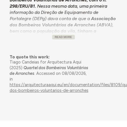
298/ERU/81.
Nessa mesma data, uma primeira
informação da Direção de Equipamento de
Portalegre (DEPg) dava conta de que a
Associação
dos Bombeiros Voluntários de Arronches (ABVA),
bem como a população da vila, tinham a
aspiração de
levar a cabo a construção de um
READ MORE
quartel, com o auxílio financeiro do Estado, o que
justifica “plenamente a sua pretensão”.
To quote this work:
1984.10.09 – Apresentação do anteprojeto
Tiago Candeias for Arquitectura Aqui
definitivo, pela Câmara Municipal de Arronches
(2025)
Quartel dos Bombeiros Voluntários
(CMA).
de Arronches
. Accessed on 08/08/2026,
in
1985.03.04 – Aprovação do anteprojeto definitivo,
https://arquitecturaaqui.eu/en/documentation/files/8109/qu
por despacho.
dos-bombeiros-voluntarios-de-arronches
1985.10.30 – Aprovação do projeto de execução
definitivo
, por despacho do Secretário de Estado
das Obras Públicas (SEOP).
1986.01.03 – Aprovação do projeto definitivo da
obra, com orçamento atualizado,
por despacho do