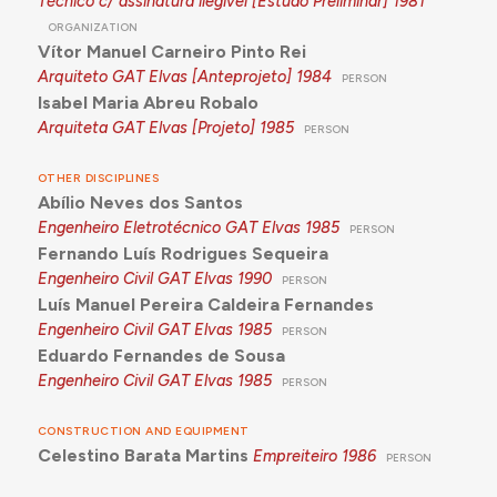
Técnico c/ assinatura ilegível [Estudo Preliminar]
1981
ORGANIZATION
Vítor Manuel Carneiro Pinto Rei
Arquiteto GAT Elvas [Anteprojeto]
1984
PERSON
Isabel Maria Abreu Robalo
Arquiteta GAT Elvas [Projeto]
1985
PERSON
OTHER DISCIPLINES
Abílio Neves dos Santos
Engenheiro Eletrotécnico GAT Elvas
1985
PERSON
Fernando Luís Rodrigues Sequeira
Engenheiro Civil GAT Elvas
1990
PERSON
Luís Manuel Pereira Caldeira Fernandes
Engenheiro Civil GAT Elvas
1985
PERSON
Eduardo Fernandes de Sousa
Engenheiro Civil GAT Elvas
1985
PERSON
CONSTRUCTION AND EQUIPMENT
Celestino Barata Martins
Empreiteiro
1986
PERSON