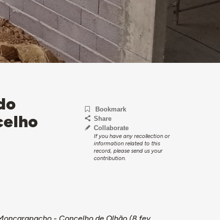
do
Bookmark
celho
Share
Collaborate
If you have any recollection or
information related to this
record, please send us your
contribution.
Moncarapacho - Concelho de Olhão (8 fev.