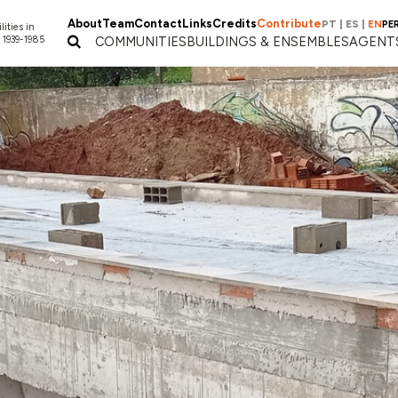
About
Team
Contact
Links
Credits
Contribute
PT
|
ES
|
EN
PE
lities in
 1939-1985
COMMUNITIES
BUILDINGS & ENSEMBLES
AGENT