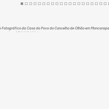
 Fotográfico da Casa do Povo do Concelho de Olhão em Moncarapa
cessed on 07/08/2026, in
entation/iconographies/6014/levantamento-fotografico-da-casa
ho-concelho-de-olhao-8-fev-2023-tr