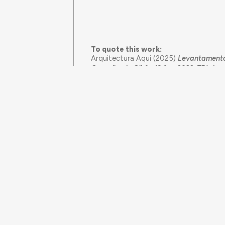
To quote this work:
Arquitectura Aqui (2025)
Levantamento
Concelho de Olhão (8 fev. 2023, TR)
. Ac
https://arquitecturaaqui.eu/en/docum
do-concelho-de-olhao-em-moncarapac