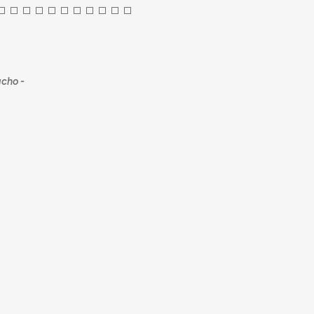
cho -
-do-povo-