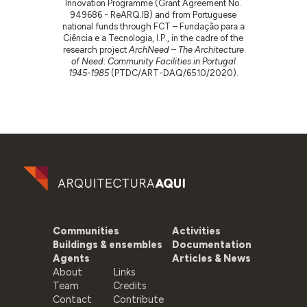
Innovation Programme (Grant Agreement No.
949686 - ReARQ.IB) and from Portuguese
national funds through FCT – Fundação para a
Ciência e a Tecnologia, I.P., in the cadre of the
research project
ArchNeed – The Architecture
of Need: Community Facilities in Portugal
1945-1985
(PTDC/ART-DAQ/6510/2020).
Communities
Activities
Buildings & ensembles
Documentation
Agents
Articles & News
About
Links
Team
Credits
Contact
Contribute