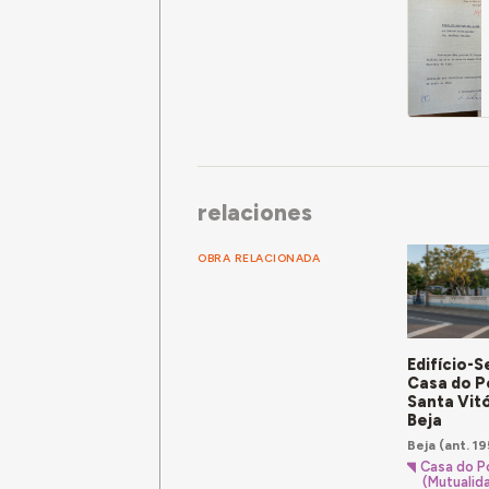
relaciones
OBRA RELACIONADA
Edifício-S
Casa do P
Santa Vitó
Beja
Beja
(ant. 19
Casa do P
(Mutualid