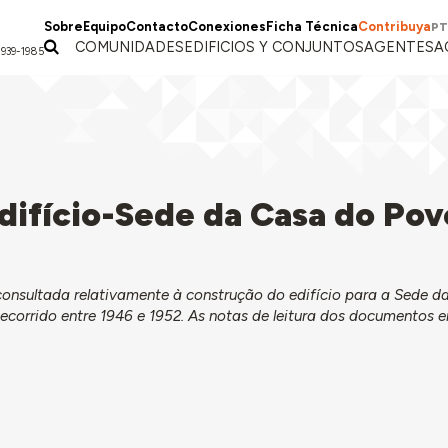
Sobre
Equipo
Contacto
Conexiones
Ficha Técnica
Contribuya
PT
COMUNIDADES
EDIFICIOS Y CONJUNTOS
AGENTES
A
1939-1985
difício-Sede da Casa do Pov
nsultada relativamente à construção do edifício para a Sede d
 decorrido entre 1946 e 1952. As notas de leitura dos documentos