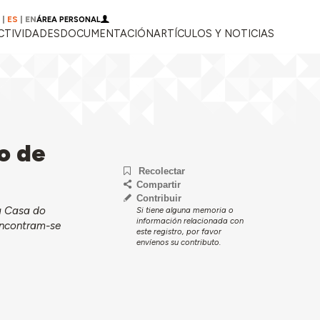
|
ES
|
EN
ÁREA PERSONAL
CTIVIDADES
DOCUMENTACIÓN
ARTÍCULOS Y NOTICIAS
o de
Recolectar
Compartir
Contribuir
a Casa do
Si tiene alguna memoria o
información relacionada con
 encontram-se
este registro, por favor
envíenos su contributo.